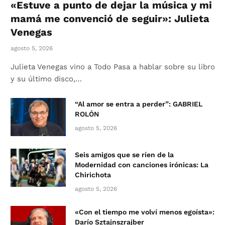
«Estuve a punto de dejar la música y mi
mamá me convenció de seguir»: Julieta
Venegas
agosto 5, 2026
Julieta Venegas vino a Todo Pasa a hablar sobre su libro
y su último disco,…
“Al amor se entra a perder”: GABRIEL
ROLÓN
agosto 5, 2026
Seis amigos que se ríen de la
Modernidad con canciones irónicas: La
Chirichota
agosto 5, 2026
«Con el tiempo me volví menos egoísta»:
Darío Sztajnszrajber