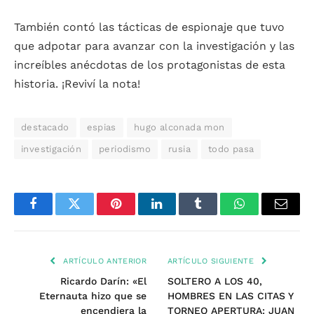
También contó las tácticas de espionaje que tuvo
que adpotar para avanzar con la investigación y las
increíbles anécdotas de los protagonistas de esta
historia. ¡Reviví la nota!
destacado
espias
hugo alconada mon
investigación
periodismo
rusia
todo pasa
Facebook
Twitter
Pinterest
LinkedIn
Tumblr
WhatsApp
Email
ARTÍCULO ANTERIOR
ARTÍCULO SIGUIENTE
Ricardo Darín: «El
SOLTERO A LOS 40,
Eternauta hizo que se
HOMBRES EN LAS CITAS Y
encendiera la
TORNEO APERTURA: JUAN