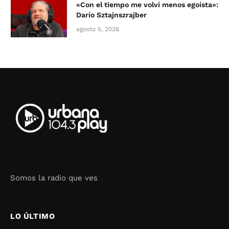
«Con el tiempo me volví menos egoísta»:
Darío Sztajnszrajber
agosto 5, 2026
Somos la radio que ves
Seo Google Maps
COFIPOT.COM
LO ÚLTIMO