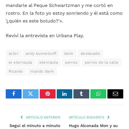
mandarle al Peque Schwartzman y me cortó en
rostro. En la foto yo estoy sonriendo y él está como
‘¿quién es este boludo?'».
Reviví la entrevista en Urbana Play.
actor
andy kusnetzoff
darin
destacado
el eternauta
eternauta
perros
perros de la calle
Ricardo
ricardo darin
Facebook
Twitter
Pinterest
LinkedIn
Tumblr
WhatsApp
Email
ARTÍCULO ANTERIOR
ARTÍCULO SIGUIENTE
Seguí el minuto a minuto
Hugo Alconada Mon y su