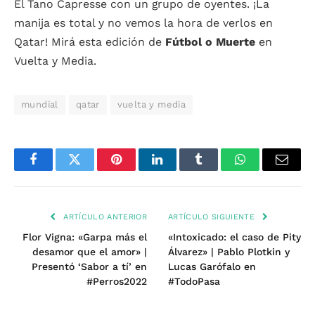
El Tano Capresse con un grupo de oyentes. ¡La
manija es total y no vemos la hora de verlos en
Qatar! Mirá esta edición de
Fútbol o Muerte
en
Vuelta y Media.
mundial
qatar
vuelta y media
Facebook
Twitter
Pinterest
LinkedIn
Tumblr
WhatsApp
Email
ARTÍCULO ANTERIOR
ARTÍCULO SIGUIENTE
Flor Vigna: «Garpa más el
«Intoxicado: el caso de Pity
desamor que el amor» |
Álvarez» | Pablo Plotkin y
Presentó ‘Sabor a tí’ en
Lucas Garófalo en
#Perros2022
#TodoPasa