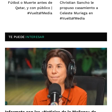
Fútbol o Muerte antes de
Christian Sancho le
Qatar, y con público |
propuso casamiento a
#VueltaYMedia
Celeste Muriega en
#VueltaYMedia
TE PUEDE
INTERESAR
Informate con las «Noticias de la Mañana» de