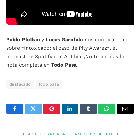
Pablo Plotkin
y
Lucas Garófalo
nos contaron todo
sobre «Intoxicado: el caso de Pity Álvarez», el
podcast de Spotify con Anfibia. ¡No te pierdas la
nota completa en
Todo Pasa
!
destacado
todo pasa
Facebook
Twitter
Pinterest
LinkedIn
Tumblr
WhatsApp
Email
ARTÍCULO ANTERIOR
ARTÍCULO SIGUIENTE