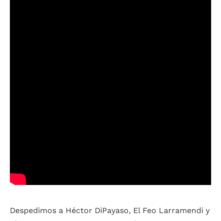
Despedimos a Héctor DiPayaso, El Feo Larramendi y