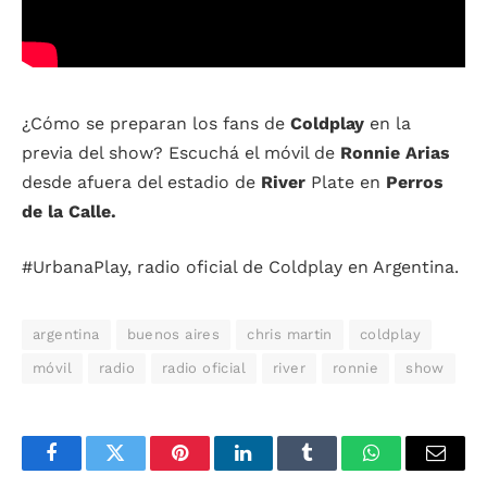
¿Cómo se preparan los fans de
Coldplay
en la
previa del show? Escuchá el móvil de
Ronnie Arias
desde afuera del estadio de
River
Plate en
Perros
de la Calle.
#UrbanaPlay, radio oficial de Coldplay en Argentina.
argentina
buenos aires
chris martin
coldplay
móvil
radio
radio oficial
river
ronnie
show
Facebook
Twitter
Pinterest
LinkedIn
Tumblr
WhatsApp
Email