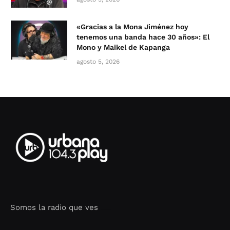
«Gracias a la Mona Jiménez hoy
tenemos una banda hace 30 años»: El
Mono y Maikel de Kapanga
agosto 5, 2026
Somos la radio que ves
Seo Google Maps
COFIPOT.COM