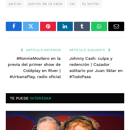
perros
perros de la calle
rei
tu turrito
Facebook
Twitter
Pinterest
LinkedIn
Tumblr
WhatsApp
Email
ARTÍCULO ANTERIOR
ARTÍCULO SIGUIENTE
#RonnieMovilero en la
Johnny Cash: culpa y
previa del primer show de
redención | Cazador
Coldplay en River |
solitario por Juan Sklar en
#UrbanaPlay, radio oficial
#TodoPasa
TE PUEDE
INTERESAR