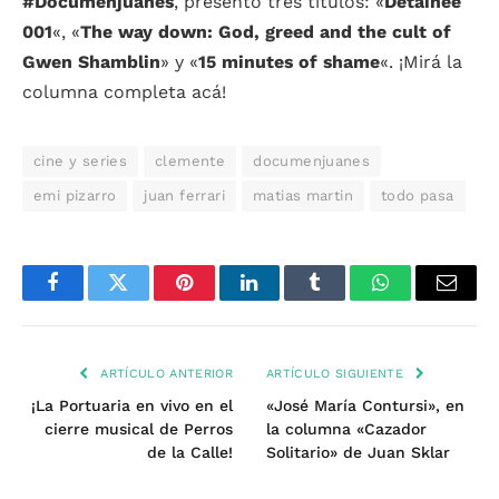
#Documenjuanes
, presentó tres títulos: «
Detainee
001
«, «
The way down: God, greed and the cult of
Gwen Shamblin
» y «
15 minutes of shame
«. ¡Mirá la
columna completa acá!
cine y series
clemente
documenjuanes
emi pizarro
juan ferrari
matias martin
todo pasa
Facebook
Twitter
Pinterest
LinkedIn
Tumblr
WhatsApp
Email
ARTÍCULO ANTERIOR
ARTÍCULO SIGUIENTE
¡La Portuaria en vivo en el
«José María Contursi», en
cierre musical de Perros
la columna «Cazador
de la Calle!
Solitario» de Juan Sklar