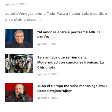
agosto 5, 2026
Julieta Venegas vino a Todo Pasa a hablar sobre su libro
y su último disco,…
“Al amor se entra a perder”: GABRIEL
ROLÓN
agosto 5, 2026
Seis amigos que se ríen de la
Modernidad con canciones irónicas: La
Chirichota
agosto 5, 2026
«Con el tiempo me volví menos egoísta»:
Darío Sztajnszrajber
agosto 5, 2026