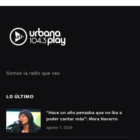
Somos la radio que ves
Seo Google Maps
COFIPOT.COM
LO ÚLTIMO
“Hace un año pensaba que no iba a
poder cantar más”: Mora Navarro
agosto 7, 2026