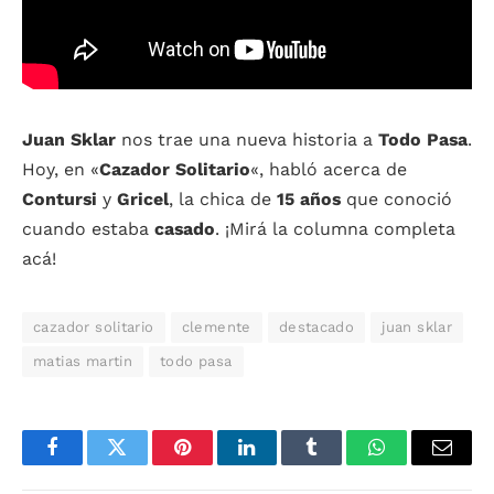
Juan Sklar
nos trae una nueva historia a
Todo Pasa
.
Hoy, en «
Cazador Solitario
«, habló acerca de
Contursi
y
Gricel
, la chica de
15 años
que conoció
cuando estaba
casado
. ¡Mirá la columna completa
acá!
cazador solitario
clemente
destacado
juan sklar
matias martin
todo pasa
Facebook
Twitter
Pinterest
LinkedIn
Tumblr
WhatsApp
Email