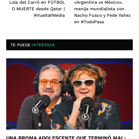
Lola del Carril en FÚTBOL
«Argentina vs México»,
O MUERTE desde Qatar |
manija mundialista con
#VueltaYMedia
Nacho Fusco y Fede Yañez
en #TodoPasa
TE PUEDE
INTERESAR
UNA BROMA ADOLESCENTE QUE TERMINÓ MAL: