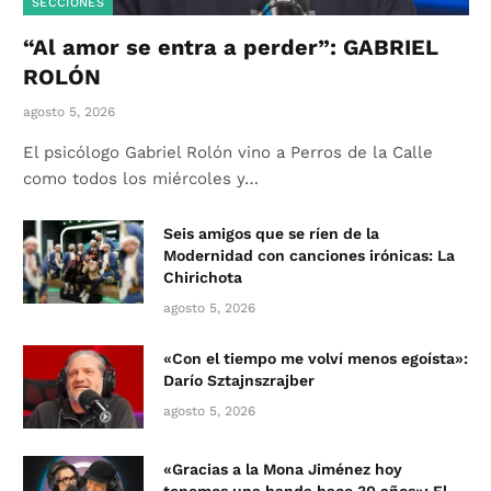
SECCIONES
“Al amor se entra a perder”: GABRIEL
ROLÓN
agosto 5, 2026
El psicólogo Gabriel Rolón vino a Perros de la Calle
como todos los miércoles y…
Seis amigos que se ríen de la
Modernidad con canciones irónicas: La
Chirichota
agosto 5, 2026
«Con el tiempo me volví menos egoísta»:
Darío Sztajnszrajber
agosto 5, 2026
«Gracias a la Mona Jiménez hoy