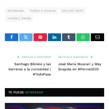
destacado
futbol o muerte
lola del carril
vuelta y media
Facebook
Twitter
Pinterest
LinkedIn
Tumblr
WhatsApp
Email
ARTÍCULO ANTERIOR
ARTÍCULO SIGUIENTE
Santiago Bilinkis y las
José María Muscari y Mey
barreras a la curiosidad |
Scapola en #Perros2022
#TodoPasa
TE PUEDE
INTERESAR