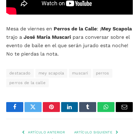
Mesa de viernes en
Perros de la Calle
: ¡
Mey Scapola
trajo a
José María Muscari
para conversar sobre el
evento de baile en el que serán jurado esta noche!
No te pierdas la nota.
destacado
mey scapola
muscari
perros
perros de la calle
Facebook
Twitter
Pinterest
LinkedIn
Tumblr
WhatsApp
Email
ARTÍCULO ANTERIOR
ARTÍCULO SIGUIENTE