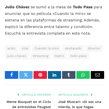
Julio Chávez
se sumó a la mesa de
Todo Pasa
para
anunciar que su película «Cuando la miro» se
estrena en las plataformas de streaming. Además,
explicó la diferencia entre talento y condición.
Escuchá la entrevista completa en esta nota.
actor
cine
Cuando la miro
destacado
director
julio chavez
streaming
teatro
todo pasa
Facebook
Twitter
Pinterest
LinkedIn
Tumblr
WhatsApp
Email
ARTÍCULO ANTERIOR
ARTÍCULO SIGUIENTE
Meme Bouquet en el Ciclo
José Muscari: «Si sos una
de entrevistas Peugeot
mierda, lo que hagas