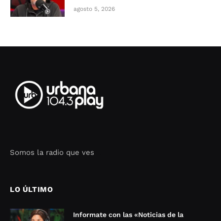
agosto 5, 2026
Somos la radio que ves
Seo Google Maps
COFIPOT.COM
LO ÚLTIMO
Informate con las «Noticias de la