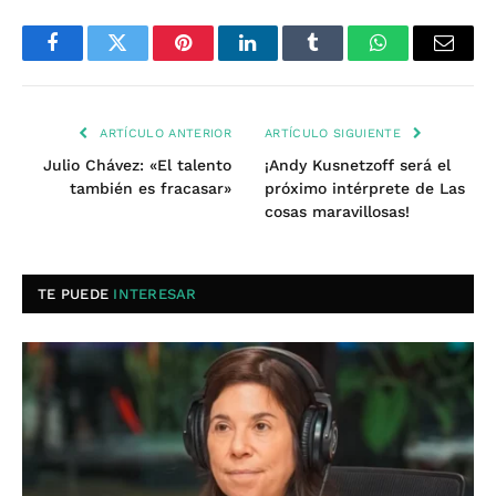
Facebook
Twitter
Pinterest
LinkedIn
Tumblr
WhatsApp
Email
ARTÍCULO ANTERIOR
ARTÍCULO SIGUIENTE
Julio Chávez: «El talento
¡Andy Kusnetzoff será el
también es fracasar»
próximo intérprete de Las
cosas maravillosas!
TE PUEDE
INTERESAR