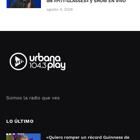
los «PITI-GLASSES» y SHOW EN VIVO
agosto 4, 2026
Somos la radio que ves
Seo Google Maps
COFIPOT.COM
LO ÚLTIMO
«Quiero romper un récord Guinness de