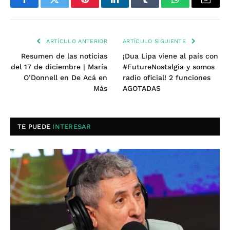
Facebook
Twitter
Pinterest
LinkedIn
Tumblr
WhatsApp
Email
ARTÍCULO ANTERIOR
ARTÍCULO SIGUIENTE
Resumen de las noticias
¡Dua Lipa viene al país con
del 17 de diciembre | María
#FutureNostalgia y somos
O’Donnell en De Acá en
radio oficial! 2 funciones
Más
AGOTADAS
TE PUEDE
INTERESAR