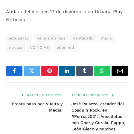
Audios del Viernes 17 de diciembre en Urbana Play
Noticias
actualidad
de aca en mas
destacado
maria
noticia
NOTICIAS
odonnell
Facebook
Twitter
Pinterest
LinkedIn
Tumblr
WhatsApp
Email
ARTÍCULO ANTERIOR
ARTÍCULO SIGUIENTE
¡Presta pasó por Vuelta y
José Palazzo, creador del
Media!
Cosquín Rock, en
#Perros2021: ¡Anécdotas
con Charly Garcia, Pappo,
León Gieco y muchos