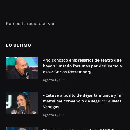
Somos la radio que ves
Seo Google Maps
COFIPOT.COM
LO ÚLTIMO
«No conozco empresarios de teatro que
hayan juntado fortunas por dedicarse a
eso»: Carlos Rottemberg
agosto 5, 2026
«Estuve a punto de dejar la música y mi
mamá me convenció de seguir»: Julieta
Venegas
agosto 5, 2026