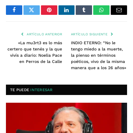
Facebook
Twitter
Pinterest
LinkedIn
Tumblr
WhatsApp
Email
ARTÍCULO ANTERIOR
ARTÍCULO SIGUIENTE
«La mu3rt3 es lo más
INDIO ETERNO: “No le
certero que tenés y la que
tengo miedo a la muerte,
vivís a diario: Noelia Pace
la pienso en términos
en Perros de la Calle
poéticos, vivo de la misma
manera que a los 26 años»
TE PUEDE
INTERESAR