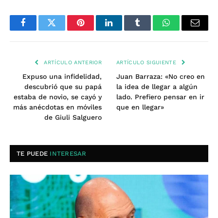
Facebook
Twitter
Pinterest
LinkedIn
Tumblr
WhatsApp
Email
ARTÍCULO ANTERIOR
ARTÍCULO SIGUIENTE
Expuso una infidelidad,
Juan Barraza: «No creo en
descubrió que su papá
la idea de llegar a algún
estaba de novio, se cayó y
lado. Prefiero pensar en ir
más anécdotas en móviles
que en llegar»
de Giuli Salguero
TE PUEDE
INTERESAR