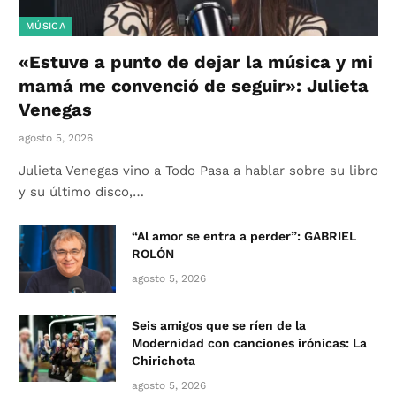
MÚSICA
«Estuve a punto de dejar la música y mi
mamá me convenció de seguir»: Julieta
Venegas
agosto 5, 2026
Julieta Venegas vino a Todo Pasa a hablar sobre su libro
y su último disco,…
“Al amor se entra a perder”: GABRIEL
ROLÓN
agosto 5, 2026
Seis amigos que se ríen de la
Modernidad con canciones irónicas: La
Chirichota
agosto 5, 2026