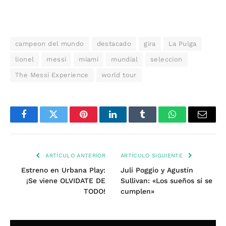
campeon del mundo
destacado
gira
La Pulga
lionel
messi
miami
mundial
seleccion
The Messi Experience
world tour
Facebook
Twitter
Pinterest
LinkedIn
Tumblr
WhatsApp
Email
ARTÍCULO ANTERIOR
ARTÍCULO SIGUIENTE
Estreno en Urbana Play:
Juli Poggio y Agustín
¡Se viene OLVIDATE DE
Sullivan: «Los sueños sí se
TODO!
cumplen»