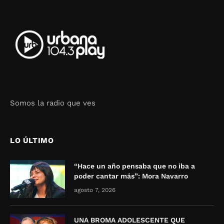
Somos la radio que ves
Seo Google Maps
COFIPOT.COM
LO ÚLTIMO
“Hace un año pensaba que no iba a
poder cantar más”: Mora Navarro
agosto 7, 2026
UNA BROMA ADOLESCENTE QUE