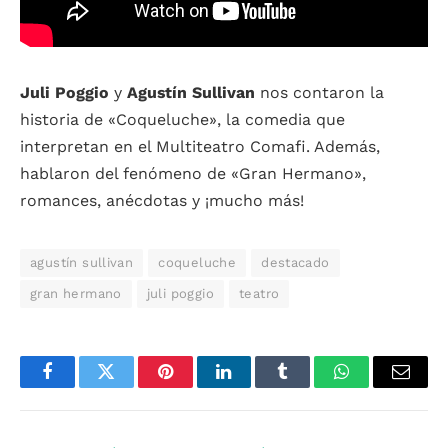
Juli Poggio
y
Agustín Sullivan
nos contaron la
historia de «Coqueluche», la comedia que
interpretan en el Multiteatro Comafi. Además,
hablaron del fenómeno de «Gran Hermano»,
romances, anécdotas y ¡mucho más!
agustín sullivan
coqueluche
destacado
gran hermano
juli poggio
teatro
Facebook
Twitter
Pinterest
LinkedIn
Tumblr
WhatsApp
Email