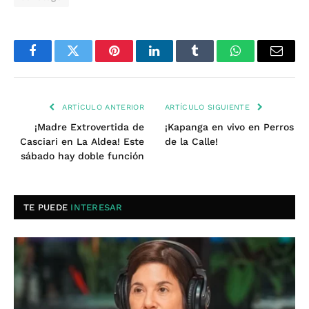
Facebook
Twitter
Pinterest
LinkedIn
Tumblr
WhatsApp
Email
ARTÍCULO ANTERIOR
ARTÍCULO SIGUIENTE
¡Madre Extrovertida de
¡Kapanga en vivo en Perros
Casciari en La Aldea! Este
de la Calle!
sábado hay doble función
TE PUEDE
INTERESAR