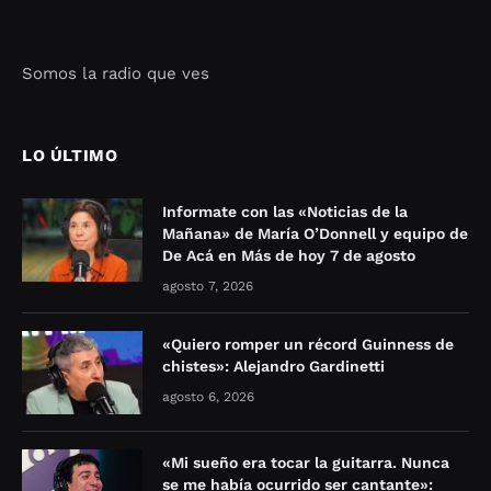
Somos la radio que ves
Seo Google Maps
COFIPOT.COM
LO ÚLTIMO
Informate con las «Noticias de la
Mañana» de María O’Donnell y equipo de
De Acá en Más de hoy 7 de agosto
agosto 7, 2026
«Quiero romper un récord Guinness de
chistes»: Alejandro Gardinetti
agosto 6, 2026
«Mi sueño era tocar la guitarra. Nunca
se me había ocurrido ser cantante»: