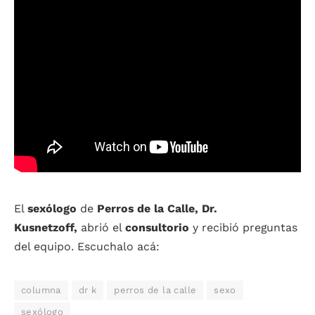
El
sexólogo
de
Perros de la Calle, Dr.
Kusnetzoff,
abrió el
consultorio
y recibió preguntas
del equipo. Escuchalo acá:
columna
dr k
perros de la calle
sexo
sexólogo