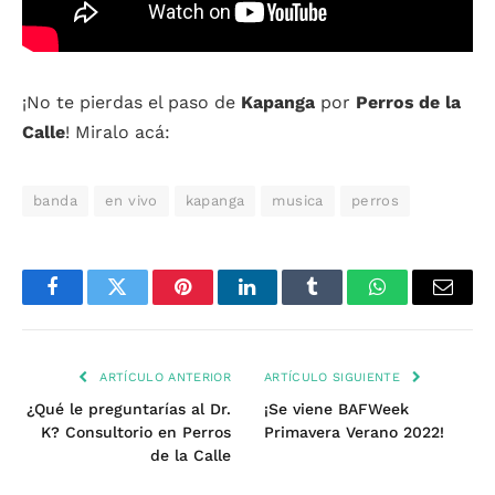
¡No te pierdas el paso de
Kapanga
por
Perros de la
Calle
! Miralo acá:
banda
en vivo
kapanga
musica
perros
Facebook
Twitter
Pinterest
LinkedIn
Tumblr
WhatsApp
Email
ARTÍCULO ANTERIOR
ARTÍCULO SIGUIENTE
¿Qué le preguntarías al Dr.
¡Se viene BAFWeek
K? Consultorio en Perros
Primavera Verano 2022!
de la Calle