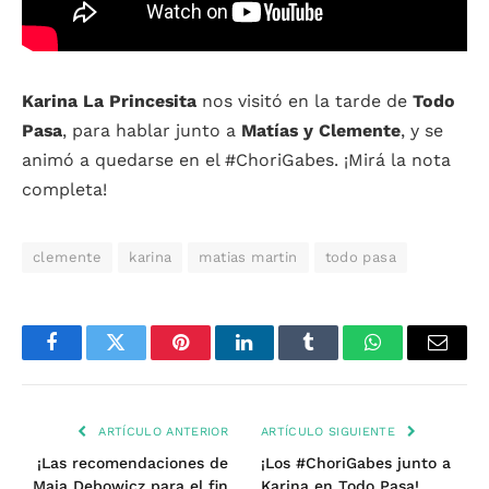
Karina La Princesita
nos visitó en la tarde de
Todo
Pasa
, para hablar junto a
Matías y Clemente
, y se
animó a quedarse en el #ChoriGabes. ¡Mirá la nota
completa!
clemente
karina
matias martin
todo pasa
Facebook
Twitter
Pinterest
LinkedIn
Tumblr
WhatsApp
Email
ARTÍCULO ANTERIOR
ARTÍCULO SIGUIENTE
¡Las recomendaciones de
¡Los #ChoriGabes junto a
Maia Debowicz para el fin
Karina en Todo Pasa!