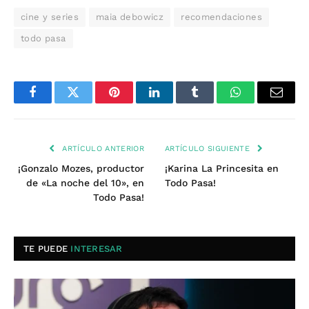
cine y series
maia debowicz
recomendaciones
todo pasa
Facebook
Twitter
Pinterest
LinkedIn
Tumblr
WhatsApp
Email
ARTÍCULO ANTERIOR
ARTÍCULO SIGUIENTE
¡Gonzalo Mozes, productor
¡Karina La Princesita en
de «La noche del 10», en
Todo Pasa!
Todo Pasa!
TE PUEDE
INTERESAR