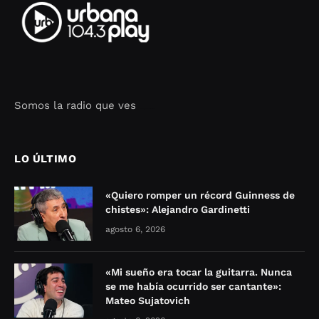
Somos la radio que ves
Seo Google Maps
COFIPOT.COM
LO ÚLTIMO
«Quiero romper un récord Guinness de
chistes»: Alejandro Gardinetti
agosto 6, 2026
«Mi sueño era tocar la guitarra. Nunca
se me había ocurrido ser cantante»:
Mateo Sujatovich