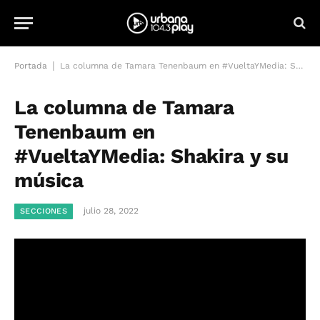
|
Portada
La columna de Tamara Tenenbaum en #VueltaYMedia: Shakira y su música
La columna de Tamara
Tenenbaum en
#VueltaYMedia: Shakira y su
música
julio 28, 2022
SECCIONES