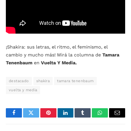
¡Shakira: sus letras, el ritmo, el feminismo, el
cambio y mucho más! Mirá la columna de
Tamara
Tenenbaum
en
Vuelta Y Media.
destacado
shakira
tamara tenenbaum
vuelta y media
Facebook
Twitter
Pinterest
LinkedIn
Tumblr
WhatsApp
Email