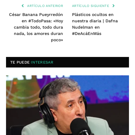
ARTÍCULO ANTERIOR
ARTÍCULO SIGUIENTE
César Banana Pueyrredón
Plásticos ocultos en
en #TodoPasa: «Hoy
nuestra diaria | Dafna
cambia todo, todo dura
Nudelman en
nada, los amores duran
#DeAcáEnMás
poco»
TE PUEDE
INTERESAR