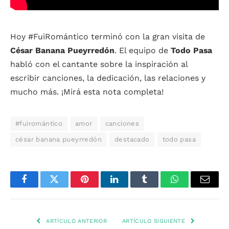
Hoy #FuiRomántico terminó con la gran visita de
César Banana Pueyrredón
. El equipo de
Todo Pasa
habló con el cantante sobre la inspiración al
escribir canciones, la dedicación, las relaciones y
mucho más. ¡Mirá esta nota completa!
#fuiromántico
amor
canciones
césar banana pueyrredón
destacado
todo pasa
Facebook
Twitter
Pinterest
LinkedIn
Tumblr
WhatsApp
Email
ARTÍCULO ANTERIOR
ARTÍCULO SIGUIENTE