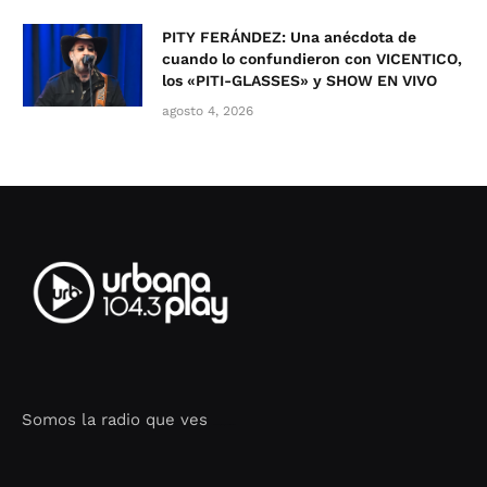
PITY FERÁNDEZ: Una anécdota de
cuando lo confundieron con VICENTICO,
los «PITI-GLASSES» y SHOW EN VIVO
agosto 4, 2026
Somos la radio que ves
Seo Google Maps
COFIPOT.COM