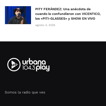
PITY FERÁNDEZ: Una anécdota de
cuando lo confundieron con VICENTICO,
los «PITI-GLASSES» y SHOW EN VIVO
agosto 4, 2026
Somos la radio que ves
Seo Google Maps
COFIPOT.COM