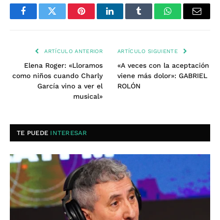
Facebook
Twitter
Pinterest
LinkedIn
Tumblr
WhatsApp
Email
ARTÍCULO ANTERIOR
ARTÍCULO SIGUIENTE
Elena Roger: «Lloramos
«A veces con la aceptación
como niños cuando Charly
viene más dolor»: GABRIEL
García vino a ver el
ROLÓN
musical»
TE PUEDE
INTERESAR