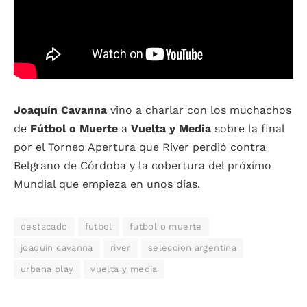
Joaquín Cavanna
vino a charlar con los muchachos
de
Fútbol o Muerte
a
Vuelta y Media
sobre la final
por el Torneo Apertura que River perdió contra
Belgrano de Córdoba y la cobertura del próximo
Mundial que empieza en unos días.
destacado
futbol
futbol o muerte
joaquin cavanna
river
seleccion argentina
urbana play
vuelta y media