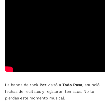
La banda de rock
Pez
visitó a
Todo Pasa
, anunció
fechas de recitales y regalaron temazos. No te
pierdas este momento musical.