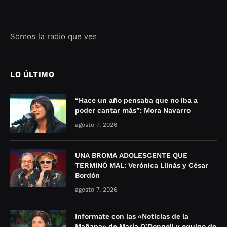
Somos la radio que ves
Seo Google Maps
COFIPOT.COM
LO ÚLTIMO
“Hace un año pensaba que no iba a
poder cantar más”: Mora Navarro
agosto 7, 2026
UNA BROMA ADOLESCENTE QUE
TERMINÓ MAL: Verónica Llinás y César
Bordón
agosto 7, 2026
Informate con las «Noticias de la
Mañana» de María O’Donnell y equipo de