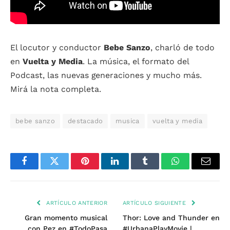
El locutor y conductor
Bebe Sanzo
, charló de todo
en
Vuelta y Media
. La música, el formato del
Podcast, las nuevas generaciones y mucho más.
Mirá la nota completa.
bebe sanzo
destacado
musica
vuelta y media
Facebook
Twitter
Pinterest
LinkedIn
Tumblr
WhatsApp
Email
ARTÍCULO ANTERIOR
ARTÍCULO SIGUIENTE
Gran momento musical
Thor: Love and Thunder en
con Pez en #TodoPasa
#UrbanaPlayMovie |