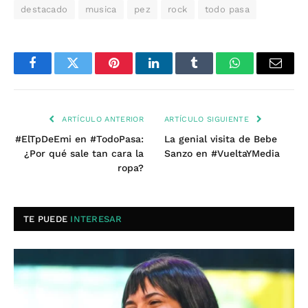
destacado
musica
pez
rock
todo pasa
Facebook
Twitter
Pinterest
LinkedIn
Tumblr
WhatsApp
Email
ARTÍCULO ANTERIOR
ARTÍCULO SIGUIENTE
#ElTpDeEmi en #TodoPasa:
La genial visita de Bebe
¿Por qué sale tan cara la
Sanzo en #VueltaYMedia
ropa?
TE PUEDE
INTERESAR