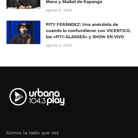
Mono y Maikel de Kapanga
agosto 5, 2026
PITY FERÁNDEZ: Una anécdota de
cuando lo confundieron con VICENTICO,
los «PITI-GLASSES» y SHOW EN VIVO
agosto 4, 2026
Somos la radio que ves
Seo Google Maps
COFIPOT.COM