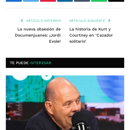
Facebook
Twitter
Pinterest
LinkedIn
Tumblr
WhatsApp
Email
ARTÍCULO ANTERIOR
ARTÍCULO SIGUIENTE
La nueva obsesión de
La historia de Kurt y
Documenjuanes: ¡Jordi
Courtney en ‘Cazador
Evole!
solitario’
TE PUEDE
INTERESAR