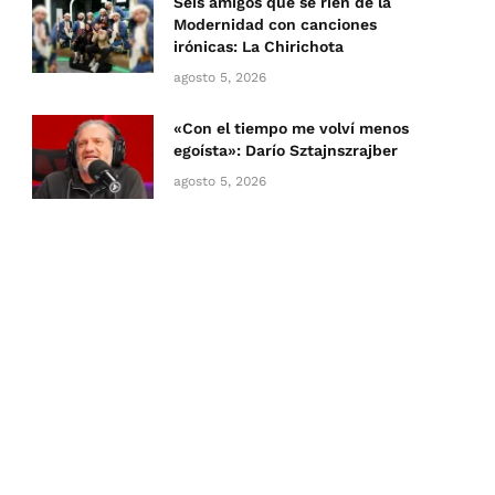
Seis amigos que se ríen de la
Modernidad con canciones
irónicas: La Chirichota
agosto 5, 2026
«Con el tiempo me volví menos
egoísta»: Darío Sztajnszrajber
agosto 5, 2026