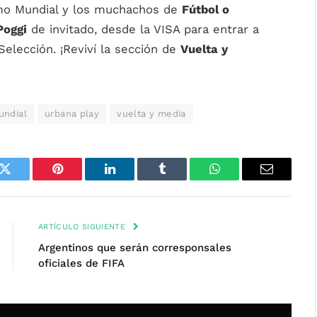
imo Mundial y los muchachos de
Fútbol o
Poggi
de invitado, desde la VISA para entrar a
Selección. ¡Reviví la sección de
Vuelta y
undial
urbana play
vuelta y media
k
Twitter
Pinterest
LinkedIn
Tumblr
WhatsApp
Email
ARTÍCULO SIGUIENTE
Argentinos que serán corresponsales
oficiales de FIFA