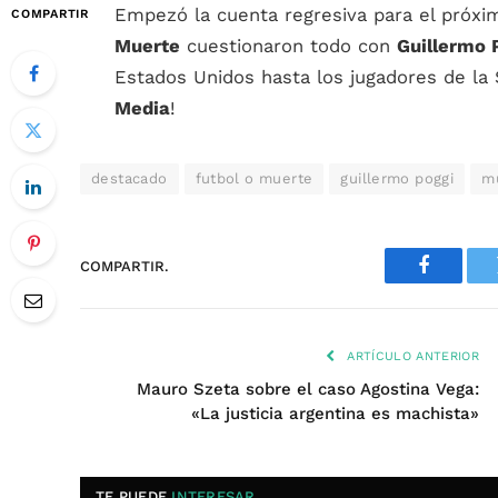
Empezó la cuenta regresiva para el próx
COMPARTIR
Muerte
cuestionaron todo con
Guillermo 
Estados Unidos hasta los jugadores de la 
Media
!
destacado
futbol o muerte
guillermo poggi
m
COMPARTIR.
Faceboo
ARTÍCULO ANTERIOR
Mauro Szeta sobre el caso Agostina Vega:
«La justicia argentina es machista»
TE PUEDE
INTERESAR