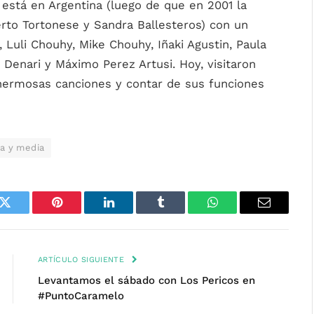
 está en Argentina (luego de que en 2001 la
to Tortonese y Sandra Ballesteros) con un
Luli Chouhy, Mike Chouhy, Iñaki Agustin, Paula
 Denari y Máximo Perez Artusi. Hoy, visitaron
hermosas canciones y contar de sus funciones
ta y media
k
Twitter
Pinterest
LinkedIn
Tumblr
WhatsApp
Email
ARTÍCULO SIGUIENTE
Levantamos el sábado con Los Pericos en
#PuntoCaramelo