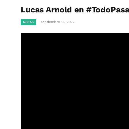
Lucas Arnold en #TodoPasa:
septiembre 16, 2022
NOTAS