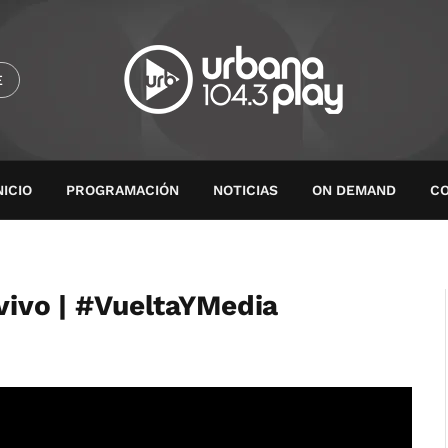
E
NICIO
PROGRAMACIÓN
NOTICIAS
ON DEMAND
C
 vivo | #VueltaYMedia