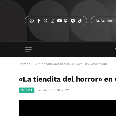
SUSCRIBIT
I
|
Portada
«La tiendita del horror» en vivo | #VueltaYMedia
«La tiendita del horror» en
septiembre 16, 2022
MÚSICA