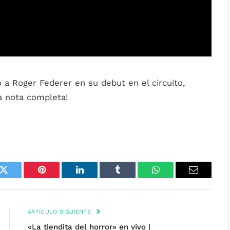
ó a Roger Federer en su debut en el circuito,
la nota completa!
k
Twitter
Pinterest
LinkedIn
Tumblr
WhatsApp
Email
ARTÍCULO SIGUIENTE
«La tiendita del horror» en vivo |