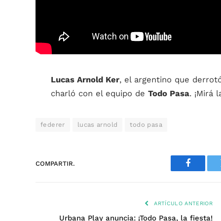
Lucas Arnold Ker
, el argentino que derrot
charló con el equipo de
Todo Pasa
. ¡Mirá 
federer
lucas arnold
todo pasa
COMPARTIR.
Faceboo
ARTÍCULO ANTERIOR
Urbana Play anuncia: ¡Todo Pasa, la fiesta!