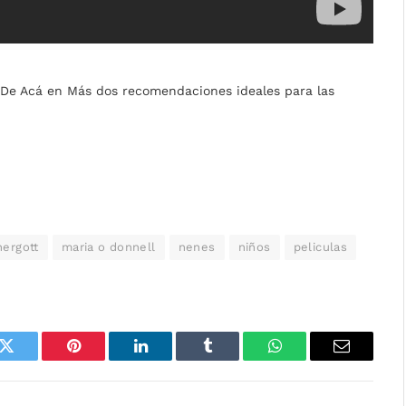
 De Acá en Más dos recomendaciones ideales para las
hergott
maria o donnell
nenes
niños
peliculas
k
Twitter
Pinterest
LinkedIn
Tumblr
WhatsApp
Email