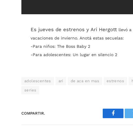
Es jueves de estrenos y Ari Hergott
llevó a
vacaciones de invierno.
Anotá estas secuelas:
-Para niños:
The Boss Baby 2
-Para adolescentes:
Un lugar en silencio 2
adolescentes
ari
de aca en mas
estrenos
series
COMPARTIR.
Faceboo