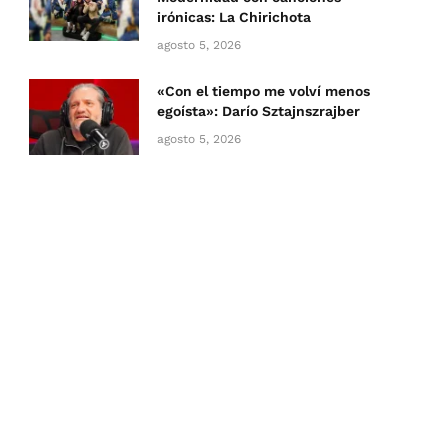
irónicas: La Chirichota
agosto 5, 2026
«Con el tiempo me volví menos
egoísta»: Darío Sztajnszrajber
agosto 5, 2026