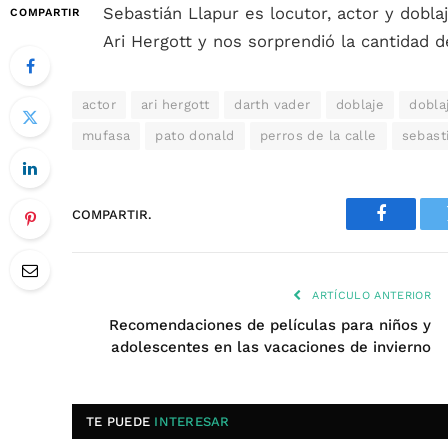
Sebastián Llapur es locutor, actor y dobla
COMPARTIR
Ari Hergott y nos sorprendió la cantidad d
actor
ari hergott
darth vader
doblaje
doblaj
mufasa
pato donald
perros de la calle
sebast
COMPARTIR.
Faceboo
ARTÍCULO ANTERIOR
Recomendaciones de películas para niños y
adolescentes en las vacaciones de invierno
TE PUEDE
INTERESAR