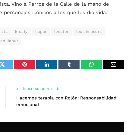
jista. Vino a Perros de la Calle de la mano de
e personajes icónicos a los que les dio vida.
ista
krusty
llapur
locutor
los simpsons
ian llapur
k
Twitter
Pinterest
LinkedIn
Tumblr
WhatsApp
Email
ARTÍCULO SIGUIENTE
Hacemos terapia con Rolón: Responsabilidad
emocional