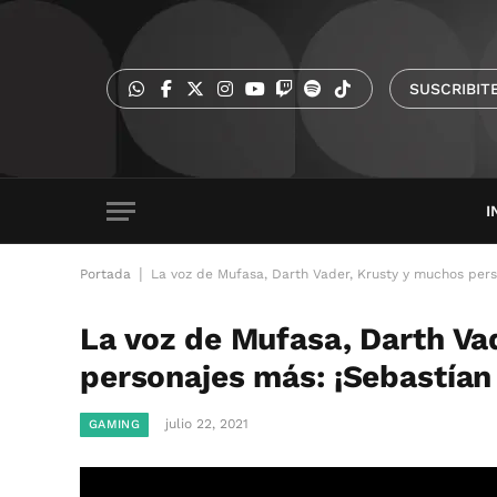
SUSCRIBIT
I
|
Portada
La voz de Mufasa, Darth Vader, Krusty y muchos perso
La voz de Mufasa, Darth Va
personajes más: ¡Sebastían 
julio 22, 2021
GAMING