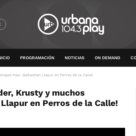
E
NICIO
PROGRAMACIÓN
NOTICIAS
ON DEMAND
C
najes más: ¡Sebastían Llapur en Perros de la Calle!
der, Krusty y muchos
Llapur en Perros de la Calle!