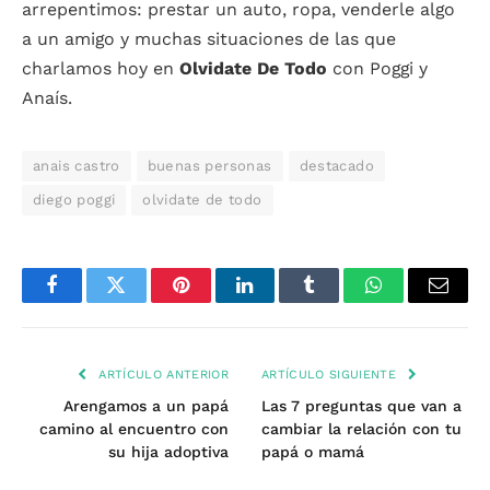
arrepentimos: prestar un auto, ropa, venderle algo
a un amigo y muchas situaciones de las que
charlamos hoy en
Olvidate De Todo
con Poggi y
Anaís.
anais castro
buenas personas
destacado
diego poggi
olvidate de todo
Facebook
Twitter
Pinterest
LinkedIn
Tumblr
WhatsApp
Email
ARTÍCULO ANTERIOR
ARTÍCULO SIGUIENTE
Arengamos a un papá
Las 7 preguntas que van a
camino al encuentro con
cambiar la relación con tu
su hija adoptiva
papá o mamá