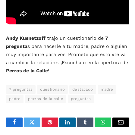
Andy Kusnetzoff
trajo un cuestionario de
7
pregunta
s para hacerle a tu madre, padre o alguien
muy importante para vos. Promete que esto «te va
a cambiar la relación». ¡Escuchalo en la apertura de
Perros de la Calle
!
7 preguntas
cuestionario
destacado
madre
padre
perros de la calle
preguntas
Facebook
Twitter
Pinterest
LinkedIn
Tumblr
WhatsApp
Email