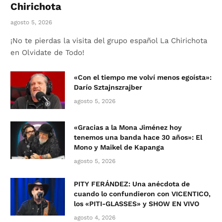
Chirichota
agosto 5, 2026
¡No te pierdas la visita del grupo español La Chirichota
en Olvidate de Todo!
«Con el tiempo me volví menos egoísta»:
Darío Sztajnszrajber
agosto 5, 2026
«Gracias a la Mona Jiménez hoy
tenemos una banda hace 30 años»: El
Mono y Maikel de Kapanga
agosto 5, 2026
PITY FERÁNDEZ: Una anécdota de
cuando lo confundieron con VICENTICO,
los «PITI-GLASSES» y SHOW EN VIVO
agosto 4, 2026