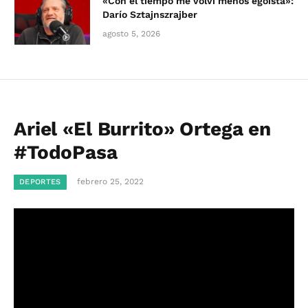
«Con el tiempo me volví menos egoísta»:
Darío Sztajnszrajber
agosto 5, 2026
Ariel «El Burrito» Ortega en
#TodoPasa
febrero 25, 2022
DEPORTES