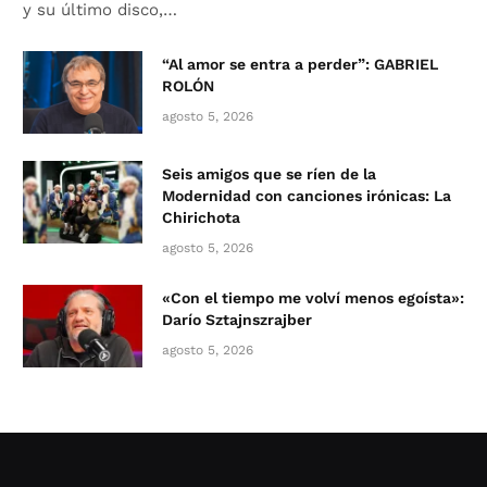
y su último disco,…
“Al amor se entra a perder”: GABRIEL
ROLÓN
agosto 5, 2026
Seis amigos que se ríen de la
Modernidad con canciones irónicas: La
Chirichota
agosto 5, 2026
«Con el tiempo me volví menos egoísta»:
Darío Sztajnszrajber
agosto 5, 2026