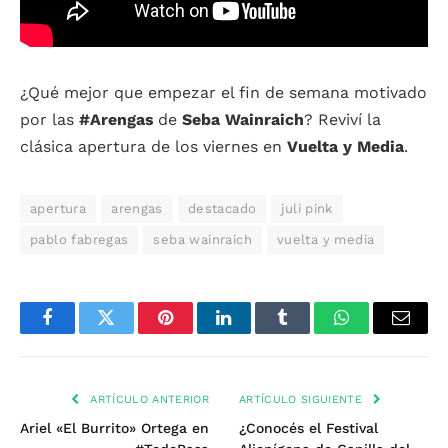
¿Qué mejor que empezar el fin de semana motivado
por las
#Arengas
de
Seba Wainraich
? Reviví la
clásica apertura de los viernes en
Vuelta y Media
.
apertura
arengas
destacado
juli pink
pablo fabregas
seba wainraich
vuelta y media
Facebook
Twitter
Pinterest
LinkedIn
Tumblr
WhatsApp
Email
ARTÍCULO ANTERIOR
ARTÍCULO SIGUIENTE
Ariel «El Burrito» Ortega en
¿Conocés el Festival