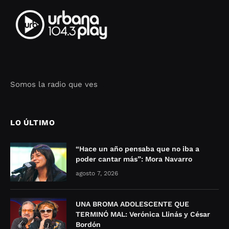
Somos la radio que ves
Seo Google Maps
COFIPOT.COM
LO ÚLTIMO
“Hace un año pensaba que no iba a
poder cantar más”: Mora Navarro
agosto 7, 2026
UNA BROMA ADOLESCENTE QUE
TERMINÓ MAL: Verónica Llinás y César
Bordón