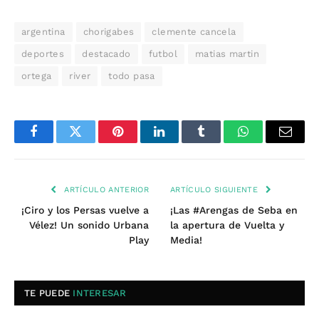
argentina
chorigabes
clemente cancela
deportes
destacado
futbol
matias martin
ortega
river
todo pasa
Facebook
Twitter
Pinterest
LinkedIn
Tumblr
WhatsApp
Email
ARTÍCULO ANTERIOR
ARTÍCULO SIGUIENTE
¡Ciro y los Persas vuelve a
¡Las #Arengas de Seba en
Vélez! Un sonido Urbana
la apertura de Vuelta y
Play
Media!
TE PUEDE
INTERESAR