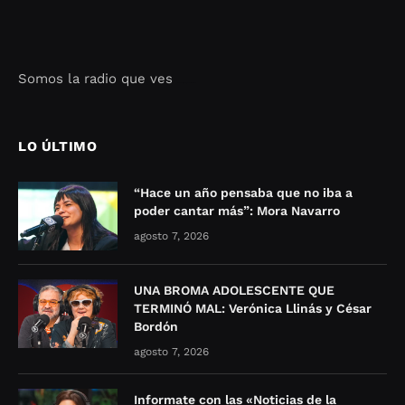
Somos la radio que ves
Seo Google Maps
COFIPOT.COM
LO ÚLTIMO
“Hace un año pensaba que no iba a
poder cantar más”: Mora Navarro
agosto 7, 2026
UNA BROMA ADOLESCENTE QUE
TERMINÓ MAL: Verónica Llinás y César
Bordón
agosto 7, 2026
Informate con las «Noticias de la