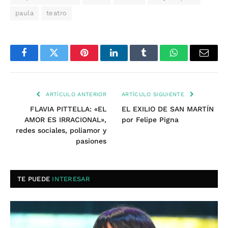
paula
teatro
Facebook
Twitter
Pinterest
LinkedIn
Tumblr
WhatsApp
Email
ARTÍCULO ANTERIOR
ARTÍCULO SIGUIENTE
FLAVIA PITTELLA: «EL
EL EXILIO DE SAN MARTÍN
AMOR ES IRRACIONAL»,
por Felipe Pigna
redes sociales, poliamor y
pasiones
TE PUEDE
INTERESAR