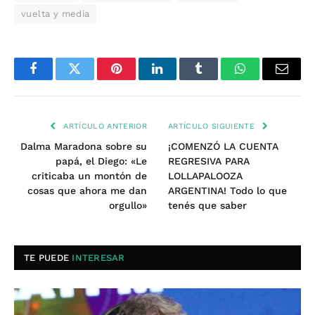
vuelta y media
Facebook
Twitter
Pinterest
LinkedIn
Tumblr
WhatsApp
Email
ARTÍCULO ANTERIOR
ARTÍCULO SIGUIENTE
Dalma Maradona sobre su
¡COMENZÓ LA CUENTA
papá, el Diego: «Le
REGRESIVA PARA
criticaba un montón de
LOLLAPALOOZA
cosas que ahora me dan
ARGENTINA! Todo lo que
orgullo»
tenés que saber
TE PUEDE
INTERESAR