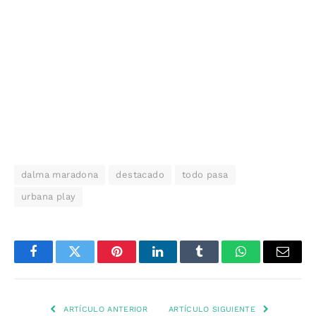
dalma maradona
destacado
todo pasa
urbana play
Facebook
Twitter
Pinterest
LinkedIn
Tumblr
WhatsApp
Email
ARTÍCULO ANTERIOR
ARTÍCULO SIGUIENTE