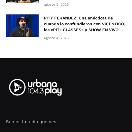
agosto 5, 2026
PITY FERÁNDEZ: Una anécdota de
cuando lo confundieron con VICENTICO,
los «PITI-GLASSES» y SHOW EN VIVO
agosto 4, 2026
Somos la radio que ves
Seo Google Maps
COFIPOT.COM