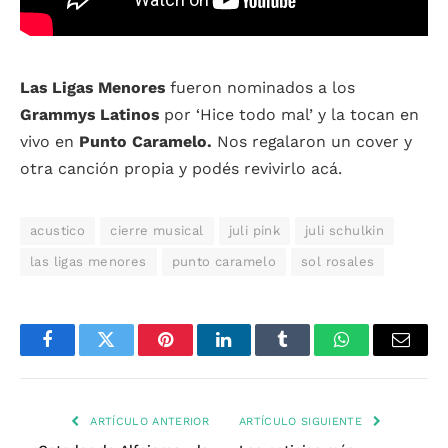
Las Ligas Menores
fueron nominados a los
Grammys Latinos
por ‘Hice todo mal’ y la tocan en
vivo en
Punto Caramelo.
Nos regalaron un cover y
otra canción propia y podés revivirlo acá.
acustico
cierre musical
juli pink
juli schulkin
las ligas menores
punto caramelo
sol rosales
Facebook
Twitter
Pinterest
LinkedIn
Tumblr
WhatsApp
Email
ARTÍCULO ANTERIOR
ARTÍCULO SIGUIENTE