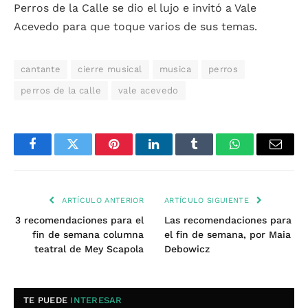
Perros de la Calle se dio el lujo e invitó a Vale
Acevedo para que toque varios de sus temas.
cantante
cierre musical
musica
perros
perros de la calle
vale acevedo
Facebook
Twitter
Pinterest
LinkedIn
Tumblr
WhatsApp
Email
ARTÍCULO ANTERIOR
ARTÍCULO SIGUIENTE
3 recomendaciones para el
Las recomendaciones para
fin de semana columna
el fin de semana, por Maia
teatral de Mey Scapola
Debowicz
TE PUEDE
INTERESAR