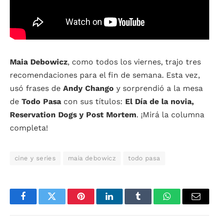
Maia Debowicz
, como todos los viernes, trajo tres
recomendaciones para el fin de semana. Esta vez,
usó frases de
Andy Chango
y sorprendió a la mesa
de
Todo Pasa
con sus títulos:
El Día de la novia,
Reservation Dogs y Post Mortem
. ¡Mirá la columna
completa!
cine y series
maia debowicz
todo pasa
Facebook
Twitter
Pinterest
LinkedIn
Tumblr
WhatsApp
Email