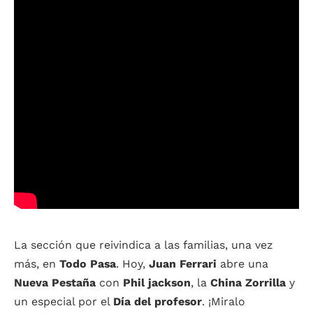
La sección que reivindica a las familias, una vez
más, en
Todo
Pasa
. Hoy,
Juan Ferrari
abre una
Nueva Pestaña
con
Phil jackson
, la
China Zorrilla
y
un especial por el
Día del profesor
. ¡Miralo