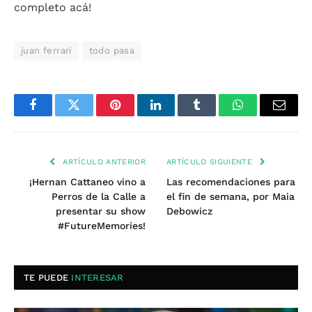
completo acá!
juan ferrari
todo pasa
Facebook
Twitter
Pinterest
LinkedIn
Tumblr
WhatsApp
Email
ARTÍCULO ANTERIOR
ARTÍCULO SIGUIENTE
¡Hernan Cattaneo vino a
Las recomendaciones para
Perros de la Calle a
el fin de semana, por Maia
presentar su show
Debowicz
#FutureMemories!
TE PUEDE
INTERESAR