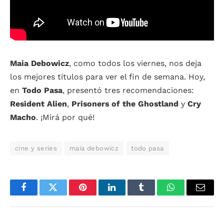
Maia Debowicz
, como todos los viernes, nos deja
los mejores títulos para ver el fin de semana. Hoy,
en
Todo Pasa
, presentó tres recomendaciones:
Resident Alien
,
Prisoners of the Ghostland
y
Cry
Macho
. ¡Mirá por qué!
cine y series
maia debowicz
todo pasa
Facebook
Twitter
Pinterest
LinkedIn
Tumblr
WhatsApp
Email