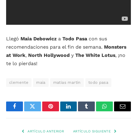
Llegó
Maia Debowicz
a
Todo Pasa
con sus
recomendaciones para el fin de semana.
Monsters
at Work
,
North Hollywood
y
The White Lotus
, ¡no
te lo pierdas!
clemente
maia
matias martin
todo pasa
Facebook
Twitter
Pinterest
LinkedIn
Tumblr
WhatsApp
Email
ARTÍCULO ANTERIOR
ARTÍCULO SIGUIENTE