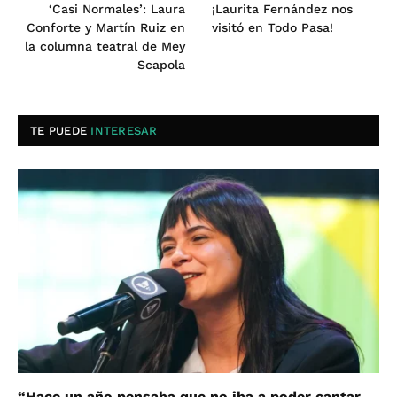
‘Casi Normales’: Laura
¡Laurita Fernández nos
Conforte y Martín Ruiz en
visitó en Todo Pasa!
la columna teatral de Mey
Scapola
TE PUEDE
INTERESAR
“Hace un año pensaba que no iba a poder cantar