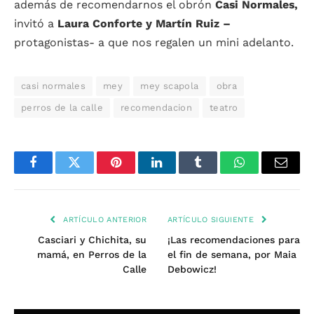
además de recomendarnos el obrón
Casi Normales,
invitó a
Laura Conforte y Martín Ruiz –
protagonistas- a que nos regalen un mini adelanto.
casi normales
mey
mey scapola
obra
perros de la calle
recomendacion
teatro
Facebook
Twitter
Pinterest
LinkedIn
Tumblr
WhatsApp
Email
ARTÍCULO ANTERIOR
ARTÍCULO SIGUIENTE
Casciari y Chichita, su
¡Las recomendaciones para
mamá, en Perros de la
el fin de semana, por Maia
Calle
Debowicz!