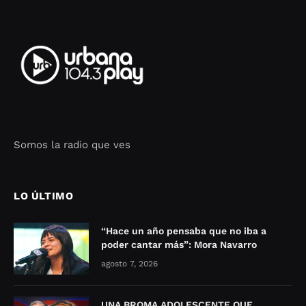
Somos la radio que ves
Seo Google Maps
COFIPOT.COM
LO ÚLTIMO
“Hace un año pensaba que no iba a
poder cantar más”: Mora Navarro
agosto 7, 2026
UNA BROMA ADOLESCENTE QUE