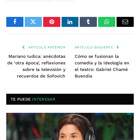
Facebook
Twitter
Pinterest
LinkedIn
Tumblr
WhatsApp
Email
ARTÍCULO ANTERIOR
ARTÍCULO SIGUIENTE
Mariano Iudica: anécdotas
Cómo se fusionan la
de ‘otra época’, reflexiones
comedia y la ideología en
sobre la televisión y
el teatro: Gabriel Chamé
recuerdos de Sofovich
Buendía
TE PUEDE
INTERESAR