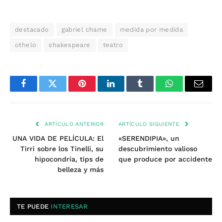
destacado
gabriel chame
medida por medida
othelo
shakespeare
teatro
Facebook
Twitter
Pinterest
LinkedIn
Tumblr
WhatsApp
Email
ARTÍCULO ANTERIOR
ARTÍCULO SIGUIENTE
UNA VIDA DE PELÍCULA: El
«SERENDIPIA», un
Tirri sobre los Tinelli, su
descubrimiento valioso
hipocondría, tips de
que produce por accidente
belleza y más
TE PUEDE
INTERESAR