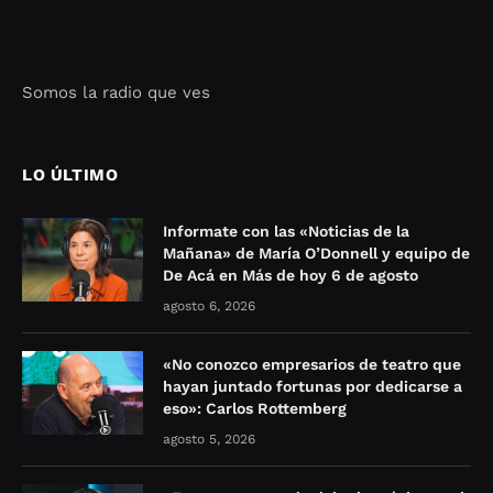
Somos la radio que ves
Seo Google Maps
COFIPOT.COM
LO ÚLTIMO
Informate con las «Noticias de la
Mañana» de María O’Donnell y equipo de
De Acá en Más de hoy 6 de agosto
agosto 6, 2026
«No conozco empresarios de teatro que
hayan juntado fortunas por dedicarse a
eso»: Carlos Rottemberg
agosto 5, 2026