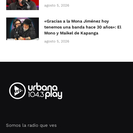
agosto 5, 2026
«Gracias a la Mona Jiménez hoy
tenemos una banda hace 30 años»: El
Mono y Maikel de Kapanga
agosto 5, 2026
Somos la radio que ves
Seo Google Maps
COFIPOT.COM