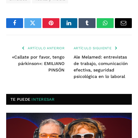
Facebook
Twitter
Pinterest
LinkedIn
Tumblr
WhatsApp
Email
ARTÍCULO ANTERIOR
ARTÍCULO SIGUIENTE
«Callate por favor, tengo
Ale Melamed: entrevistas
párkinson»: EMILIANO
de trabajo, comunicación
PINSÓN
efectiva, seguridad
psicológica en lo laboral
TE PUEDE
INTERESAR