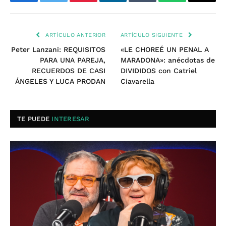
Facebook
Twitter
Pinterest
LinkedIn
Tumblr
WhatsApp
Email
ARTÍCULO ANTERIOR
ARTÍCULO SIGUIENTE
Peter Lanzani: REQUISITOS
«LE CHOREÉ UN PENAL A
PARA UNA PAREJA,
MARADONA»: anécdotas de
RECUERDOS DE CASI
DIVIDIDOS con Catriel
ÁNGELES Y LUCA PRODAN
Ciavarella
TE PUEDE
INTERESAR