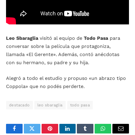
Leo Sbaraglia
visitó al equipo de
Todo Pasa
para
conversar sobre la película que protagoniza,
llamada «El Gerente». Además, contó anécdotas
con su hermano, su padre y su hija.
Alegró a todo el estudio y propuso «un abrazo tipo
Coppola» que no podés perderte.
destacado
leo sbaraglia
todo pasa
Facebook
Twitter
Pinterest
LinkedIn
Tumblr
WhatsApp
Email