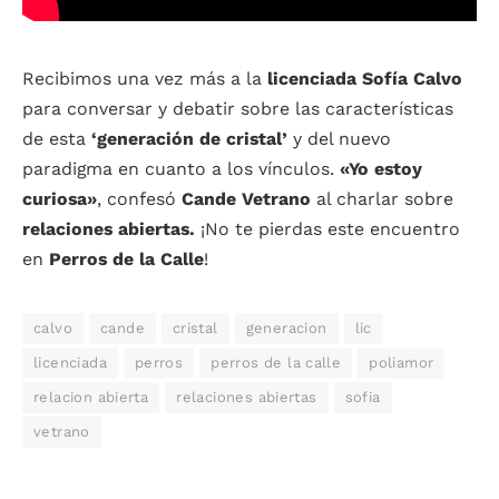
Recibimos una vez más a la
licenciada Sofía Calvo
para conversar y debatir sobre las características
de esta
‘generación de cristal’
y del nuevo
paradigma en cuanto a los vínculos.
«Yo estoy
curiosa»
, confesó
Cande Vetrano
al charlar sobre
relaciones abiertas.
¡No te pierdas este encuentro
en
Perros de la Calle
!
calvo
cande
cristal
generacion
lic
licenciada
perros
perros de la calle
poliamor
relacion abierta
relaciones abiertas
sofia
vetrano