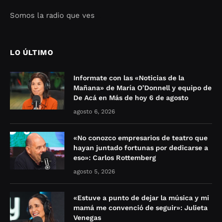
Somos la radio que ves
Seo Google Maps
COFIPOT.COM
LO ÚLTIMO
Informate con las «Noticias de la
Mañana» de María O’Donnell y equipo de
De Acá en Más de hoy 6 de agosto
agosto 6, 2026
«No conozco empresarios de teatro que
hayan juntado fortunas por dedicarse a
eso»: Carlos Rottemberg
agosto 5, 2026
«Estuve a punto de dejar la música y mi
mamá me convenció de seguir»: Julieta
Venegas