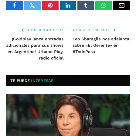
Facebook
Twitter
Pinterest
LinkedIn
Tumblr
WhatsApp
Email
ARTÍCULO ANTERIOR
ARTÍCULO SIGUIENTE
¡Coldplay lanza entradas
Leo Sbaraglia nos adelanta
adicionales para sus shows
sobre «El Gerente» en
en Argentina! Urbana Play,
#TodoPasa
radio oficial
TE PUEDE
INTERESAR