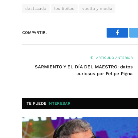
destacado
los tipitos
vuelta y media
COMPARTIR.
Faceboo
ARTÍCULO ANTERIOR
SARMIENTO Y EL DÍA DEL MAESTRO: datos
curiosos por Felipe Pigna
TE PUEDE
INTERESAR