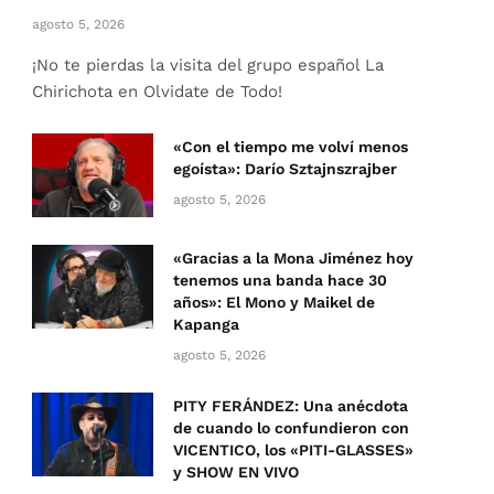
agosto 5, 2026
¡No te pierdas la visita del grupo español La
Chirichota en Olvidate de Todo!
«Con el tiempo me volví menos
egoísta»: Darío Sztajnszrajber
agosto 5, 2026
«Gracias a la Mona Jiménez hoy
tenemos una banda hace 30
años»: El Mono y Maikel de
Kapanga
agosto 5, 2026
PITY FERÁNDEZ: Una anécdota
de cuando lo confundieron con
VICENTICO, los «PITI-GLASSES»
y SHOW EN VIVO