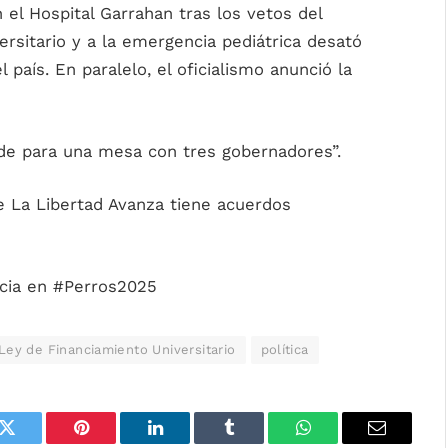
 el Hospital Garrahan tras los vetos del
versitario y a la emergencia pediátrica desató
país. En paralelo, el oficialismo anunció la
e para una mesa con tres gobernadores”.
e La Libertad Avanza tiene acuerdos
ccia en #Perros2025
Ley de Financiamiento Universitario
política
k
Twitter
Pinterest
LinkedIn
Tumblr
WhatsApp
Email