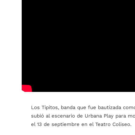
Los Tipitos, banda que fue bautizada com
subió al escenario de Urbana Play para m
el 13 de septiembre en el Teatro Coliseo.