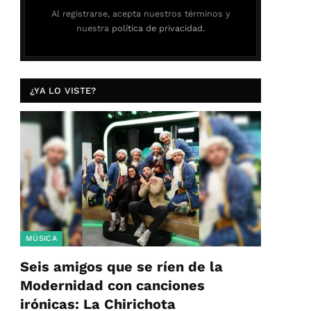
Al registrarse, acepta nuestros términos y
nuestra
política de privacidad.
¿YA LO VISTE?
MÚSICA
Seis amigos que se ríen de la
Modernidad con canciones
irónicas: La Chirichota