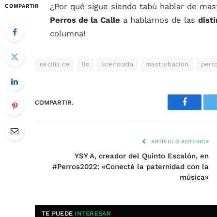
¿Por qué sigue siendo tabú hablar de mas
COMPARTIR
Perros de la Calle
a hablarnos de las
dist
columna!
cecilia ce
lic
licenciada
masturbacion
perro
COMPARTIR.
Faceboo
ARTÍCULO ANTERIOR
YSY A, creador del Quinto Escalón, en
#Perros2022: «Conecté la paternidad con la
música»
TE PUEDE
INTERESAR