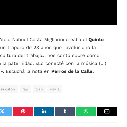
lejo Nahuel Costa Migliarini creaba el
Quinto
un trapero de 23 años que revolucionó la
 cultura del trabajo», nos contó sobre cómo
 la paternidad: «Lo conecté con la música (…)
o». Escuchá la nota en
Perros de la Calle.
 escalon
rap
trap
ysy a
k
Twitter
Pinterest
LinkedIn
Tumblr
WhatsApp
Email