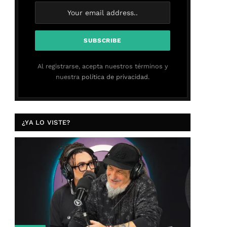
Al registrarse, acepta nuestros términos y
nuestra
política de privacidad.
¿YA LO VISTE?