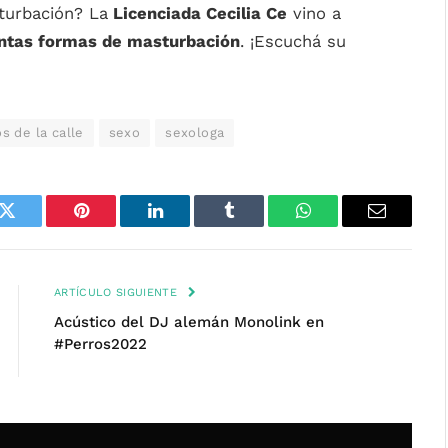
turbación? La
Licenciada Cecilia Ce
vino a
intas formas de masturbación
. ¡Escuchá su
s de la calle
sexo
sexologa
k
Twitter
Pinterest
LinkedIn
Tumblr
WhatsApp
Email
ARTÍCULO SIGUIENTE
Acústico del DJ alemán Monolink en
#Perros2022