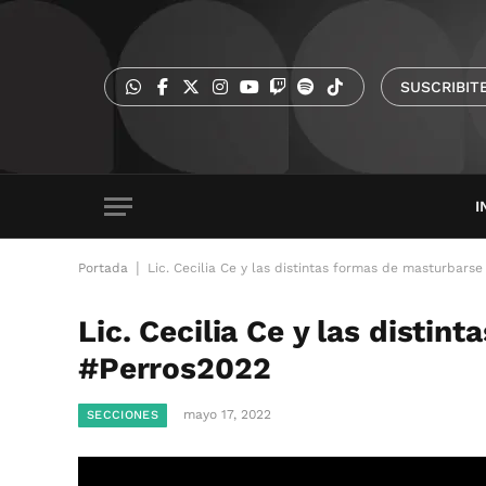
SUSCRIBIT
I
|
Portada
Lic. Cecilia Ce y las distintas formas de masturbarse
Lic. Cecilia Ce y las distin
#Perros2022
mayo 17, 2022
SECCIONES