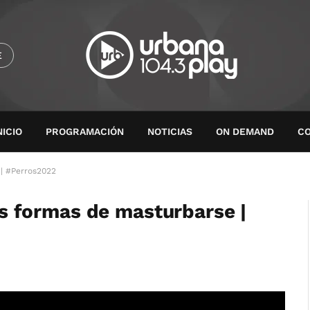
E
NICIO
PROGRAMACIÓN
NOTICIAS
ON DEMAND
C
 | #Perros2022
tas formas de masturbarse |