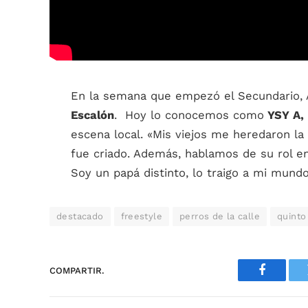
En la semana que empezó el Secundario, A
Escalón
. Hoy lo conocemos como
YSY A,
escena local. «Mis viejos me heredaron la
fue criado. Además, hablamos de su rol en
Soy un papá distinto, lo traigo a mi mund
destacado
freestyle
perros de la calle
quinto
COMPARTIR.
Faceboo