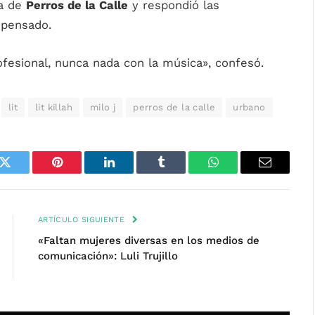
sa de
Perros de la Calle
y respondió las
s pensado.
ofesional, nunca nada con la música», confesó.
lit
lit killah
milo j
perros de la calle
urbano
k
Twitter
Pinterest
LinkedIn
Tumblr
WhatsApp
Email
ARTÍCULO SIGUIENTE
«Faltan mujeres diversas en los medios de
comunicación»: Luli Trujillo