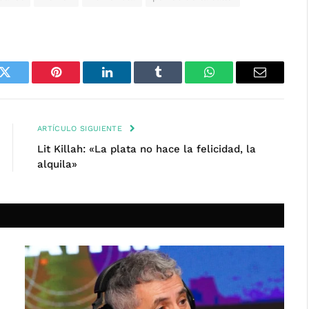
k
Twitter
Pinterest
LinkedIn
Tumblr
WhatsApp
Email
ARTÍCULO SIGUIENTE
Lit Killah: «La plata no hace la felicidad, la
alquila»