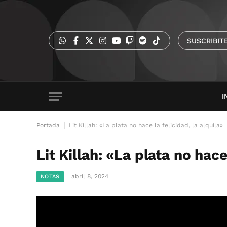
SUSCRIBIT
I
|
Portada
Lit Killah: «La plata no hace la felicidad, la alquila»
Lit Killah: «La plata no hace
abril 8, 2024
NOTAS