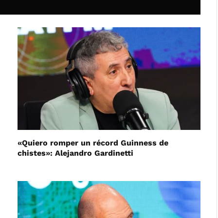
«Quiero romper un récord Guinness de
chistes»: Alejandro Gardinetti