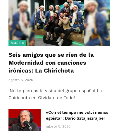
MÚSICA
Seis amigos que se ríen de la
Modernidad con canciones
irónicas: La Chirichota
agosto 5, 2026
¡No te pierdas la visita del grupo español La
Chirichota en Olvidate de Todo!
«Con el tiempo me volví menos
egoísta»: Darío Sztajnszrajber
agosto 5, 2026