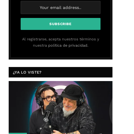
Al registrarse, acepta nuestros términos y
nuestra
política de privacidad.
¿YA LO VISTE?