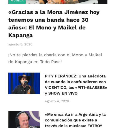
MÚSICA
«Gracias a la Mona Jiménez hoy
tenemos una banda hace 30
años»: El Mono y Maikel de
Kapanga
agosto 5, 2026
¡No te pierdas la charla con el Mono y Maikel
de Kapanga en Todo Pasa!
PITY FERÁNDEZ: Una anécdota
de cuando lo confundieron con
VICENTICO, los «PITI-GLASSES»
y SHOW EN VIVO
agosto 4, 2026
«Me encanta ir a Argentina y la
comunicación que existe a
través de la música»: FATBOY