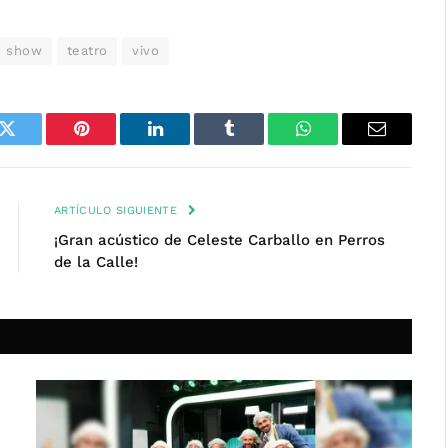
show
teatro
vivo
k
Twitter
Pinterest
LinkedIn
Tumblr
WhatsApp
Email
ARTÍCULO SIGUIENTE
¡Gran acústico de Celeste Carballo en Perros
de la Calle!