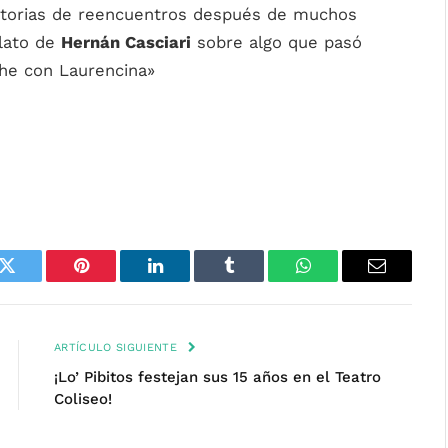
storias de reencuentros después de muchos
elato de
Hernán Casciari
sobre algo que pasó
he con Laurencina»
k
Twitter
Pinterest
LinkedIn
Tumblr
WhatsApp
Email
ARTÍCULO SIGUIENTE
¡Lo’ Pibitos festejan sus 15 años en el Teatro
Coliseo!