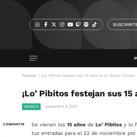
SUSCRIBIT
I
|
Portada
¡Lo’ Pibitos festejan sus 15 años en el Teatro Coliseo!
¡Lo’ Pibitos festejan sus 15
noviembre 3, 2021
MÚSICA
Se vienen los
15 años
de
Lo’ Pibitos
y lo 
COMPARTIR
tus entradas para el 22 de noviembre po