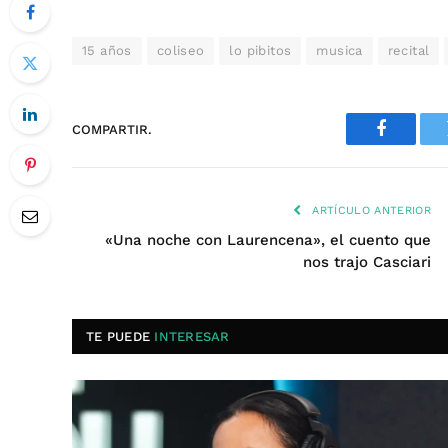
15 años
coliseo
lo pibitos
musica
recital
COMPARTIR.
Faceboo
ARTÍCULO ANTERIOR
«Una noche con Laurencena», el cuento que
nos trajo Casciari
TE PUEDE
INTERESAR