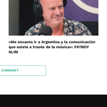
«Me encanta ir a Argentina y la comunicación
que existe a través de la música»: FATBOY
SLIM
A COMMENT