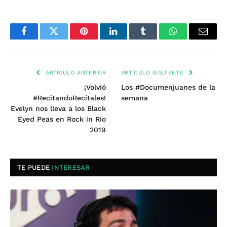
Facebook
Twitter
Pinterest
LinkedIn
Tumblr
WhatsApp
Email
ARTÍCULO ANTERIOR
ARTÍCULO SIGUIENTE
¡Volvió
Los #Documenjuanes de la
#RecitandoRecitales!
semana
Evelyn nos lleva a los Black
Eyed Peas en Rock in Rio
2019
TE PUEDE
INTERESAR