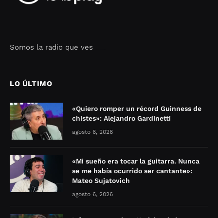
Somos la radio que ves
Seo Google Maps
COFIPOT.COM
LO ÚLTIMO
«Quiero romper un récord Guinness de
chistes»: Alejandro Gardinetti
agosto 6, 2026
«Mi sueño era tocar la guitarra. Nunca
se me había ocurrido ser cantante»:
Mateo Sujatovich
agosto 6, 2026