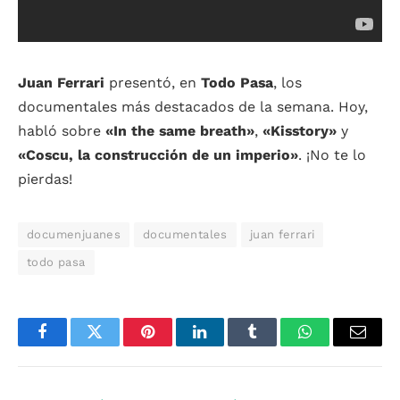
Juan
Ferrari
presentó, en
Todo
Pasa
, los
documentales más destacados de la semana. Hoy,
habló sobre
«In the same breath»
,
«Kisstory»
y
«Coscu, la construcción de un imperio»
. ¡No te lo
pierdas!
documenjuanes
documentales
juan ferrari
todo pasa
Facebook
Twitter
Pinterest
LinkedIn
Tumblr
WhatsApp
Email