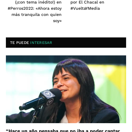
(¡con tema inédito!) en
por El Chacal en
#Perros2022: «Ahora estoy
#VueltaYMedia
más tranquila con quien
soy»
TE PUEDE
INTERESAR
“Hace un año pensaba que no iba a poder cantar