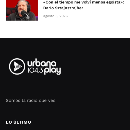
«Con el tiempo me volví menos egoísta»:
Darío Sztajnszrajber
agosto 5, 2026
Somos la radio que ves
Seo Google Maps
COFIPOT.COM
LO ÚLTIMO