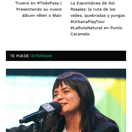
Trueno en #TodoPasa |
La Espontánea de Sol
Presentando su nuevo
Rosales: la ruta de los
álbum «Bien o Mal»
valles, quebradas y yungas
#UrbanaPlayTour
#LaRutaNatural en Punto
Caramelo
TE PUEDE
INTERESAR