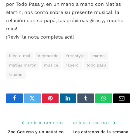
por Todo Pasa y, en un mano a mano con Matías
Martin, nos contó sobre su presente musical, la
relación con su papá, las próximas giras ¡y mucho
más!
¡Reviví la nota completa acá!
bien o mal
destacado
freestyle
mateo
matias martin
musica
rapero
todo pasa
trueno
Facebook
Twitter
Pinterest
LinkedIn
Tumblr
WhatsApp
Email
ARTÍCULO ANTERIOR
ARTÍCULO SIGUIENTE
Zoe Gotusso y un acústico
Los estrenos de la semana