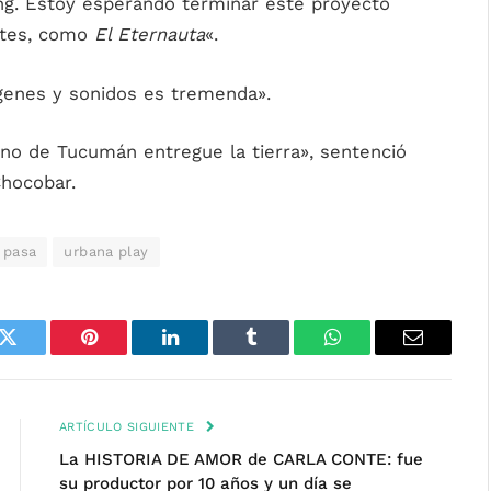
ng. Estoy esperando terminar este proyecto
ntes, como
El Eternauta
«.
ágenes y sonidos es tremenda».
erno de Tucumán entregue la tierra», sentenció
Chocobar.
 pasa
urbana play
k
Twitter
Pinterest
LinkedIn
Tumblr
WhatsApp
Email
ARTÍCULO SIGUIENTE
La HISTORIA DE AMOR de CARLA CONTE: fue
su productor por 10 años y un día se