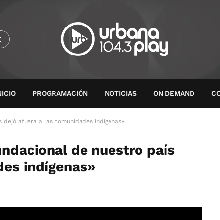
E
NICIO
PROGRAMACIÓN
NOTICIAS
ON DEMAND
C
ís dejó afuera a las comunidades indígenas»
undacional de nuestro país
des indígenas»