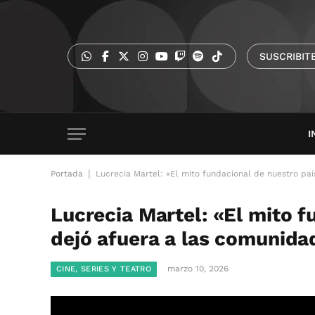
SUSCRIBIT
I
|
Portada
Lucrecia Martel: «El mito fundacional de nuestro pa
Lucrecia Martel: «El mito f
dejó afuera a las comunida
marzo 10, 2026
CINE, SERIES Y TEATRO