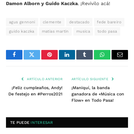
Damon Alborn y Guido Kaczka
. ¡Revivilo acá!
agus gennoni
clemente
destacado
fede bareiro
guido kaczka
matias martin
musica
todo pasa
Facebook
Twitter
Pinterest
LinkedIn
Tumblr
WhatsApp
Email
ARTÍCULO ANTERIOR
ARTÍCULO SIGUIENTE
¡Feliz cumpleaños, Andy!
¡Maniquí, la banda
De festejo en #Perros2021
ganadora de «Música con
Flow» en Todo Pasa!
TE PUEDE
INTERESAR