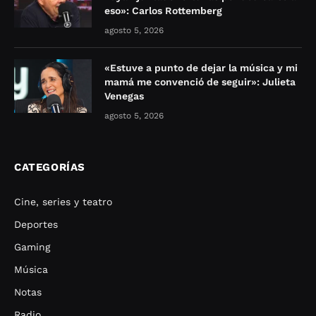
eso»: Carlos Rottemberg
agosto 5, 2026
«Estuve a punto de dejar la música y mi
mamá me convenció de seguir»: Julieta
Venegas
agosto 5, 2026
CATEGORÍAS
Cine, series y teatro
Deportes
Gaming
Música
Notas
Radio