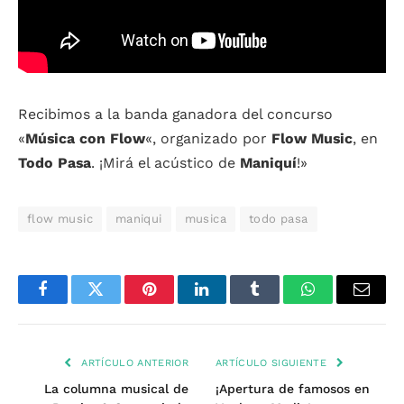
Recibimos a la banda ganadora del concurso
«
Música con Flow
«, organizado por
Flow Music
, en
Todo Pasa
. ¡Mirá el acústico de
Maniquí
!»
flow music
maniqui
musica
todo pasa
Facebook
Twitter
Pinterest
LinkedIn
Tumblr
WhatsApp
Email
ARTÍCULO ANTERIOR
ARTÍCULO SIGUIENTE
La columna musical de
¡Apertura de famosos en