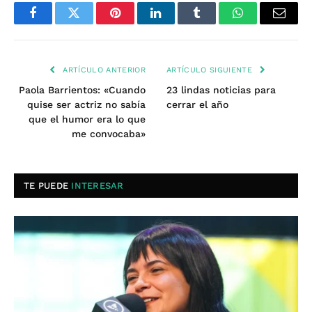
Facebook
Twitter
Pinterest
LinkedIn
Tumblr
WhatsApp
Email
ARTÍCULO ANTERIOR
ARTÍCULO SIGUIENTE
Paola Barrientos: «Cuando
23 lindas noticias para
quise ser actriz no sabía
cerrar el año
que el humor era lo que
me convocaba»
TE PUEDE
INTERESAR