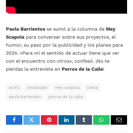
Paola Barrientos
se sumó a la columna de
Mey
Scapola
para conversar sobre sus proyectos, el
humor, su paso por la publicidad y los planes para
2024. «Para mí el sentido de actuar tiene que ver
con el encuentro con otros», confesó. ¡No te
pierdas la entrevista en
Perros de la Calle
!
actriz
destacado
mey scapola
paola
paola barrientos
perros de la calle
Facebook
Twitter
Pinterest
LinkedIn
Tumblr
WhatsApp
Email