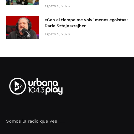
agosto 5, 2026
«Con el tiempo me volví menos egoísta»:
Darío Sztajnszrajber
agosto 5, 2026
Somos la radio que ves
Seo Google Maps
COFIPOT.COM