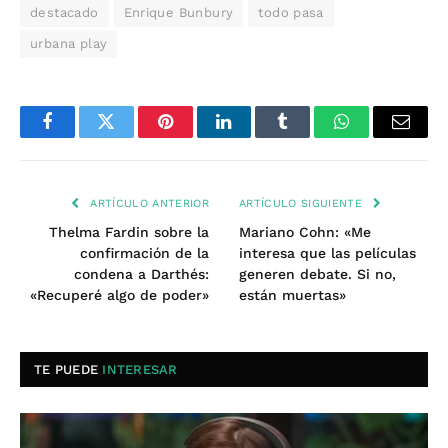
destacado
Enrique Bunbury
todo pasa
urbana play
Facebook
Twitter
Pinterest
LinkedIn
Tumblr
WhatsApp
Email
ARTÍCULO ANTERIOR
ARTÍCULO SIGUIENTE
Thelma Fardin sobre la
Mariano Cohn: «Me
confirmación de la
interesa que las películas
condena a Darthés:
generen debate. Si no,
«Recuperé algo de poder»
están muertas»
TE PUEDE
INTERESAR