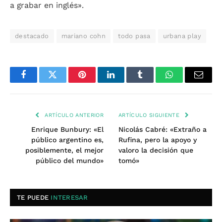
a grabar en inglés».
destacado
mariano cohn
todo pasa
urbana play
Facebook
Twitter
Pinterest
LinkedIn
Tumblr
WhatsApp
Email
ARTÍCULO ANTERIOR
ARTÍCULO SIGUIENTE
Enrique Bunbury: «El
Nicolás Cabré: «Extraño a
público argentino es,
Rufina, pero la apoyo y
posiblemente, el mejor
valoro la decisión que
público del mundo»
tomó»
TE PUEDE
INTERESAR