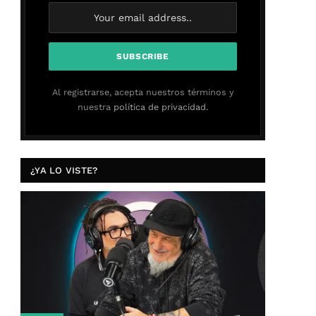
Al registrarse, acepta nuestros términos y
nuestra
política de privacidad.
¿YA LO VISTE?