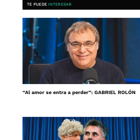
TE PUEDE
INTERESAR
“Al amor se entra a perder”: GABRIEL ROLÓN