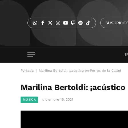
SUSCRIBIT
I
|
Portada
Marilina Bertoldi: ¡acústico en Perros de la Calle!
Marilina Bertoldi: ¡acústico
diciembre 16, 2021
MÚSICA