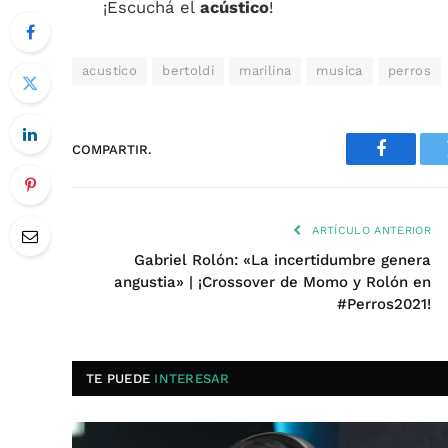
¡Escuchá el
acústico
!
acustico
bertoldi
marilina
musica
perros
COMPARTIR.
Faceboo
ARTÍCULO ANTERIOR
Gabriel Rolón: «La incertidumbre genera
angustia» | ¡Crossover de Momo y Rolón en
#Perros2021!
TE PUEDE
INTERESAR