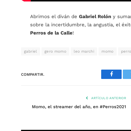
Abrimos el diván de
Gabriel Rolón
y suma
sobre la incertidumbre, la angustia, el é
Perros de la Calle
!
gabriel
gero momo
leo marchi
momo
perr
COMPARTIR.
Faceboo
ARTÍCULO ANTERIOR
Momo, el streamer del año, en #Perros2021