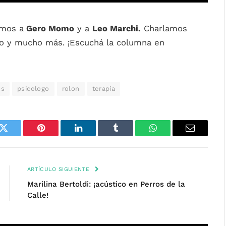
mos a
Gero Momo
y a
Leo Marchi.
Charlamos
xito y mucho más. ¡Escuchá la columna en
os
psicologo
rolon
terapia
k
Twitter
Pinterest
LinkedIn
Tumblr
WhatsApp
Email
ARTÍCULO SIGUIENTE
Marilina Bertoldi: ¡acústico en Perros de la
Calle!