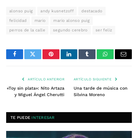
alonso puig
andy kusnetzoff
destacado
felicidad
mario
mario alonso puig
perros de la calle
segundo cerebro
ser feliz
Facebook
Twitter
Pinterest
LinkedIn
Tumblr
WhatsApp
Email
ARTÍCULO ANTERIOR
ARTÍCULO SIGUIENTE
«Toy sin plata»: Nito Artaza
Una tarde de música con
y Miguel Ángel Cherutti
Silvina Moreno
TE PUEDE
INTERESAR