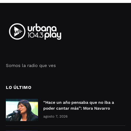
Somos la radio que ves
Seo Google Maps
COFIPOT.COM
LO ÚLTIMO
“Hace un año pensaba que no iba a
poder cantar más”: Mora Navarro
agosto 7, 2026