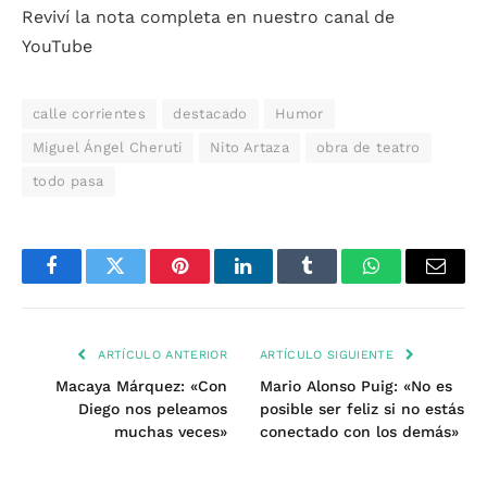
Reviví la nota completa en nuestro canal de
YouTube
calle corrientes
destacado
Humor
Miguel Ángel Cheruti
Nito Artaza
obra de teatro
todo pasa
Facebook
Twitter
Pinterest
LinkedIn
Tumblr
WhatsApp
Email
ARTÍCULO ANTERIOR
ARTÍCULO SIGUIENTE
Macaya Márquez: «Con
Mario Alonso Puig: «No es
Diego nos peleamos
posible ser feliz si no estás
muchas veces»
conectado con los demás»