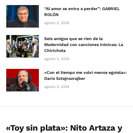
“Al amor se entra a perder”: GABRIEL
ROLÓN
agosto 5, 2026
Seis amigos que se ríen de la
Modernidad con canciones irónicas: La
Chirichota
agosto 5, 2026
«Con el tiempo me volví menos egoísta»:
Darío Sztajnszrajber
agosto 5, 2026
«Toy sin plata»: Nito Artaza y