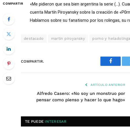
«Me pidieron que sea bien argentina la serie (…). Cua
COMPARTIR
cuenta Martín Piroyansky sobre la creación de «P0rno 
Hablamos sobre su fanatismo por los rolingas, su rol
destacado
martin piroyansky
porno y heladoling
COMPARTIR.
Faceboo
ARTÍCULO ANTERIOR
Alfredo Casero: «No soy un monstruo por
pensar como pienso y hacer lo que hago»
TE PUEDE
INTERESAR