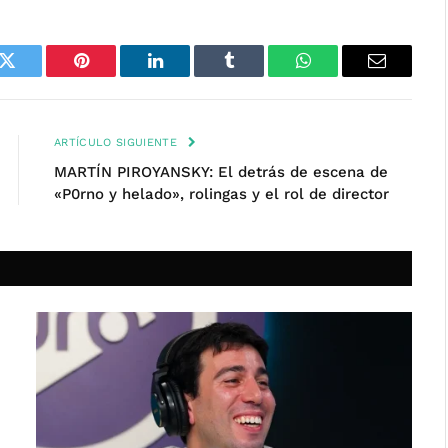
k
Twitter
Pinterest
LinkedIn
Tumblr
WhatsApp
Email
ARTÍCULO SIGUIENTE
MARTÍN PIROYANSKY: El detrás de escena de
«P0rno y helado», rolingas y el rol de director