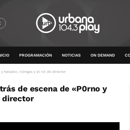
E
NICIO
PROGRAMACIÓN
NOTICIAS
ON DEMAND
C
helado», rolingas y el rol de director
rás de escena de «P0rno y
 director