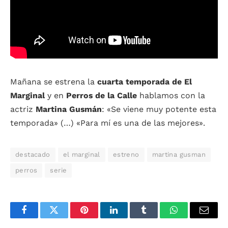
Mañana se estrena la
cuarta temporada de El
Marginal
y en
Perros de la Calle
hablamos con la
actriz
Martina Gusmán
: «Se viene muy potente esta
temporada» (…) «Para mí es una de las mejores».
destacado
el marginal
estreno
martina gusman
perros
serie
Facebook
Twitter
Pinterest
LinkedIn
Tumblr
WhatsApp
Email