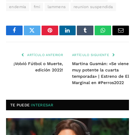
endemia
fmi
lammens
reunion suspendida
Facebook
Twitter
Pinterest
LinkedIn
Tumblr
WhatsApp
Email
ARTÍCULO ANTERIOR
ARTÍCULO SIGUIENTE
¡Volvió Fútbol o Muerte,
Martina Gusmán: «Se viene
edición 2022!
muy potente la cuarta
temporada» | Estreno de El
Marginal en #Perros2022
TE PUEDE
INTERESAR