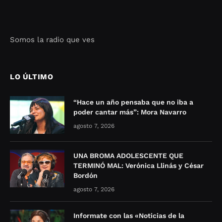
Somos la radio que ves
Seo Google Maps
COFIPOT.COM
LO ÚLTIMO
“Hace un año pensaba que no iba a
poder cantar más”: Mora Navarro
agosto 7, 2026
UNA BROMA ADOLESCENTE QUE
TERMINÓ MAL: Verónica Llinás y César
Bordón
agosto 7, 2026
Informate con las «Noticias de la