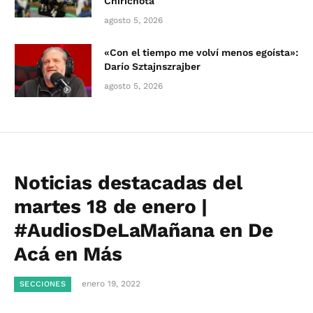
Chirichota
agosto 5, 2026
«Con el tiempo me volví menos egoísta»:
Darío Sztajnszrajber
agosto 5, 2026
Noticias destacadas del
martes 18 de enero |
#AudiosDeLaMañana en De
Acá en Más
enero 19, 2022
SECCIONES