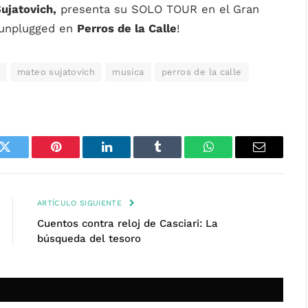
ujatovich,
presenta su SOLO TOUR en el Gran
 unplugged en
Perros de la Calle
!
x
mateo sujatovich
musica
perros de la calle
k
Twitter
Pinterest
LinkedIn
Tumblr
WhatsApp
Email
ARTÍCULO SIGUIENTE
Cuentos contra reloj de Casciari: La
búsqueda del tesoro