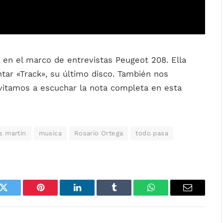
a
en el marco de entrevistas Peugeot 208. Ella
tar «Track», su último disco. También nos
vitamos a escuchar la nota completa en esta
s martin
musica
Rosario Ortega
todo pasa
k
Twitter
Pinterest
LinkedIn
Tumblr
WhatsApp
Email