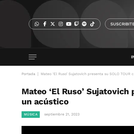
SUSCRIBIT
I
|
Portada
Mateo ‘El Ruso’ Sujatovich presenta su SOLO TOUR c
Mateo ‘El Ruso’ Sujatovic
un acústico
septiembre 21, 2023
MÚSICA