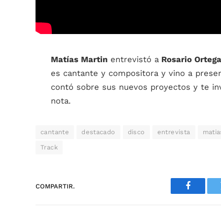
Matías Martin
entrevistó a
Rosario Orteg
es cantante y compositora y vino a presen
contó sobre sus nuevos proyectos y te in
nota.
cantante
destacado
disco
entrevista
matia
Track
COMPARTIR.
Faceboo