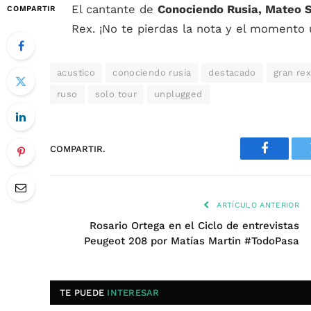
El cantante de
Conociendo Rusia, Mateo S
COMPARTIR
Rex. ¡No te pierdas la nota y el momento
acustico
conociendo rusia
destacado
gran re
ruso
solo tour
unplugged
COMPARTIR.
Faceboo
ARTÍCULO ANTERIOR
Rosario Ortega en el Ciclo de entrevistas
Peugeot 208 por Matías Martin #TodoPasa
TE PUEDE
INTERESAR