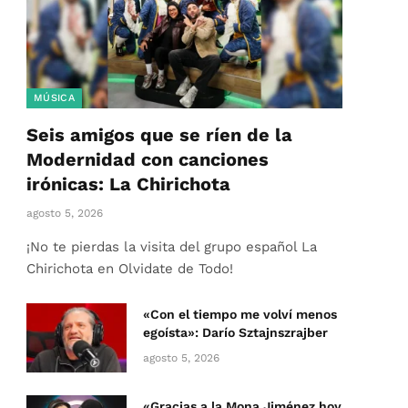
MÚSICA
Seis amigos que se ríen de la
Modernidad con canciones
irónicas: La Chirichota
agosto 5, 2026
¡No te pierdas la visita del grupo español La
Chirichota en Olvidate de Todo!
«Con el tiempo me volví menos
egoísta»: Darío Sztajnszrajber
agosto 5, 2026
«Gracias a la Mona Jiménez hoy