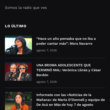
Somos la radio que ves
Seo Google Maps
COFIPOT.COM
LO ÚLTIMO
“Hace un año pensaba que no iba a
poder cantar más”: Mora Navarro
agosto 7, 2026
UNA BROMA ADOLESCENTE QUE
TERMINÓ MAL: Verónica Llinás y César
Bordón
agosto 7, 2026
Informate con las «Noticias de la
Mañana» de María O’Donnell y equipo de
De Acá en Más de hoy 7 de agosto