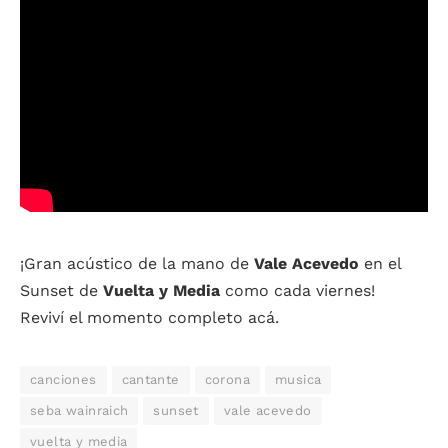
¡Gran acústico de la mano de
Vale Acevedo
en el
Sunset de
Vuelta y Media
como cada viernes!
Reviví el momento completo acá.
canciones
cantante
corona
musica
seba wainraich
sunset
vale acevedo
vuelta y media