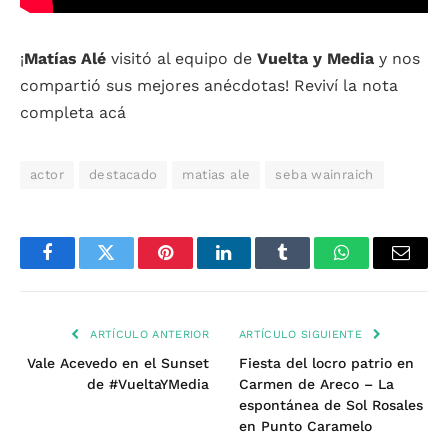
¡
Matías Alé
visitó al equipo de
Vuelta y Media
y nos
compartió sus mejores anécdotas! Reviví la nota
completa acá
actor
destacado
matias ale
seba wainraich
Facebook
Twitter
Pinterest
LinkedIn
Tumblr
WhatsApp
Email
ARTÍCULO ANTERIOR
ARTÍCULO SIGUIENTE
Vale Acevedo en el Sunset
Fiesta del locro patrio en
de #VueltaYMedia
Carmen de Areco – La
espontánea de Sol Rosales
en Punto Caramelo