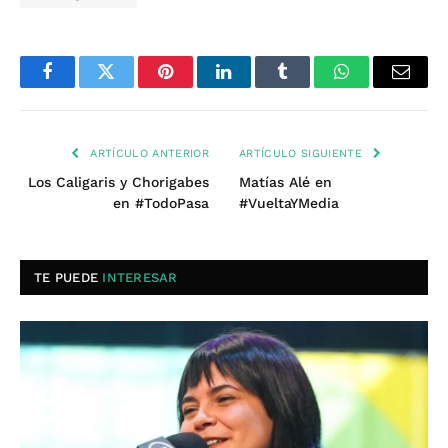
Facebook
Twitter
Pinterest
LinkedIn
Tumblr
WhatsApp
Email
ARTÍCULO ANTERIOR
ARTÍCULO SIGUIENTE
Los Caligaris y Chorigabes
Matías Alé en
en #TodoPasa
#VueltaYMedia
TE PUEDE
INTERESAR