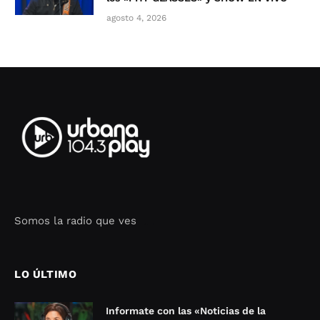
agosto 4, 2026
Somos la radio que ves
Seo Google Maps
COFIPOT.COM
LO ÚLTIMO
Informate con las «Noticias de la