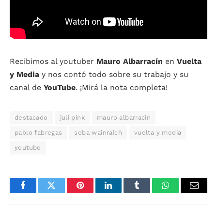
Recibimos al youtuber
Mauro Albarracín
en
Vuelta
y Media
y nos contó todo sobre su trabajo y su
canal de
YouTube
. ¡Mirá la nota completa!
destacado
juli pink
mauro albarracin
pablo fabregas
seba wainraich
vuelta y media
youtube
Facebook
Twitter
Pinterest
LinkedIn
Tumblr
WhatsApp
Email