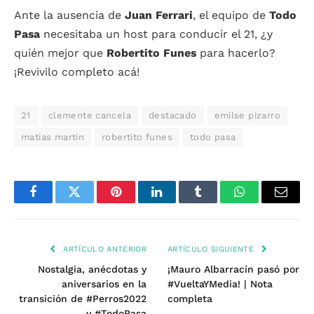
Ante la ausencia de
Juan Ferrari
, el equipo de
Todo
Pasa
necesitaba un host para conducir el 21, ¿y
quién mejor que
Robertito Funes
para hacerlo?
¡Revivilo completo acá!
21
clemente cancela
destacado
emilse pizarro
matias martin
robertito funes
todo pasa
Facebook
Twitter
Pinterest
LinkedIn
Tumblr
WhatsApp
Email
ARTÍCULO ANTERIOR
ARTÍCULO SIGUIENTE
Nostalgia, anécdotas y
¡Mauro Albarracín pasó por
aniversarios en la
#VueltaYMedia! | Nota
transición de #Perros2022
completa
y #TodoPasa