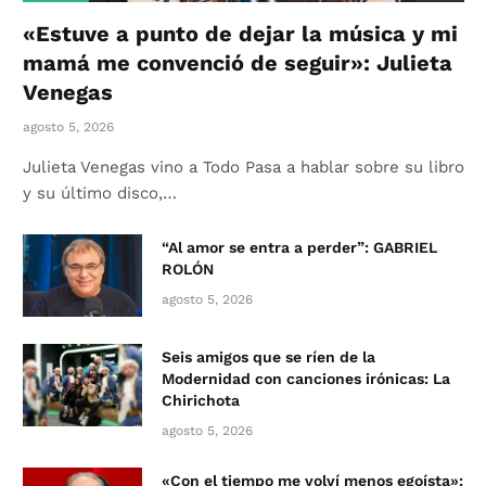
«Estuve a punto de dejar la música y mi
mamá me convenció de seguir»: Julieta
Venegas
agosto 5, 2026
Julieta Venegas vino a Todo Pasa a hablar sobre su libro
y su último disco,…
“Al amor se entra a perder”: GABRIEL
ROLÓN
agosto 5, 2026
Seis amigos que se ríen de la
Modernidad con canciones irónicas: La
Chirichota
agosto 5, 2026
«Con el tiempo me volví menos egoísta»: