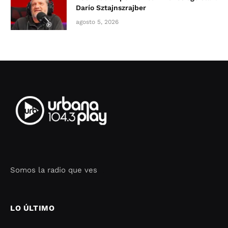
Darío Sztajnszrajber
agosto 5, 2026
Somos la radio que ves
Seo Google Maps
COFIPOT.COM
LO ÚLTIMO