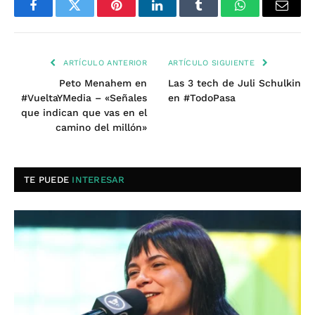
Facebook
Twitter
Pinterest
LinkedIn
Tumblr
WhatsApp
Email
ARTÍCULO ANTERIOR
ARTÍCULO SIGUIENTE
Peto Menahem en
Las 3 tech de Juli Schulkin
#VueltaYMedia – «Señales
en #TodoPasa
que indican que vas en el
camino del millón»
TE PUEDE
INTERESAR