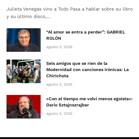
Julieta Venegas vino a Todo Pasa a hablar sobre su libro
y su último disco,…
“Al amor se entra a perder”: GABRIEL
ROLÓN
agosto 5, 2026
Seis amigos que se ríen de la
Modernidad con canciones irónicas: La
Chirichota
agosto 5, 2026
«Con el tiempo me volví menos egoísta»:
Darío Sztajnszrajber
agosto 5, 2026