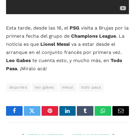
Esta tarde, desde las 16, el
PSG
visita a Brujas por la
primera fecha del grupo de
Champions
League
. La
noticia es que
Lionel Messi
va a estar desde el
arranque en el conjunto francés por primera vez.
Leo Gabes
te cuenta esto, y mucho más, en
Todo
Pasa
. ¡Miralo acá!
deportes
leo gabes
messi
todo pasa
Facebook
Twitter
Pinterest
LinkedIn
Tumblr
WhatsApp
Email