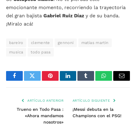
emocionante momento, recorriendo la trayectoria
del gran bajista
Gabriel Ruiz Díaz
y de su banda.
¡Miralo acá!
bareiro
clemente
gennoni
matias martin
musica
todo pasa
Facebook
Twitter
Pinterest
LinkedIn
Tumblr
WhatsApp
Email
ARTÍCULO ANTERIOR
ARTÍCULO SIGUIENTE
Trueno en Todo Pasa :
¡Messi debuta en la
«Ahora mandamos
Champions con el PSG!
nosotros»