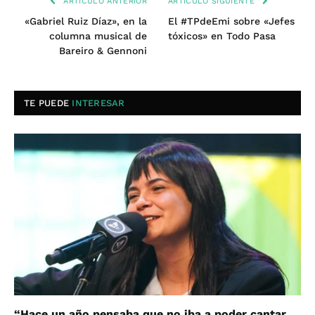
ARTÍCULO ANTERIOR
ARTÍCULO SIGUIENTE
«Gabriel Ruiz Díaz», en la
El #TPdeEmi sobre «Jefes
columna musical de
tóxicos» en Todo Pasa
Bareiro & Gennoni
TE PUEDE
INTERESAR
“Hace un año pensaba que no iba a poder cantar