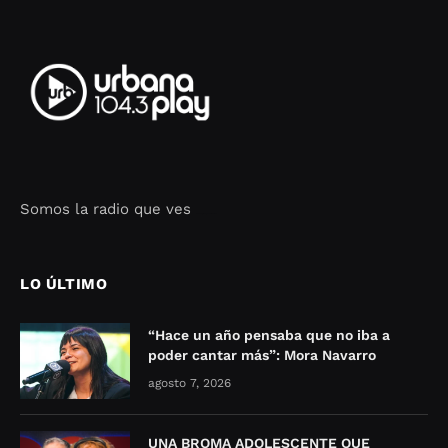
Somos la radio que ves
Seo Google Maps
COFIPOT.COM
LO ÚLTIMO
“Hace un año pensaba que no iba a
poder cantar más”: Mora Navarro
agosto 7, 2026
UNA BROMA ADOLESCENTE QUE