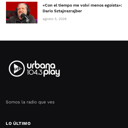
«Con el tiempo me volví menos egoísta»:
Darío Sztajnszrajber
agosto 5, 2026
Somos la radio que ves
Seo Google Maps
COFIPOT.COM
LO ÚLTIMO