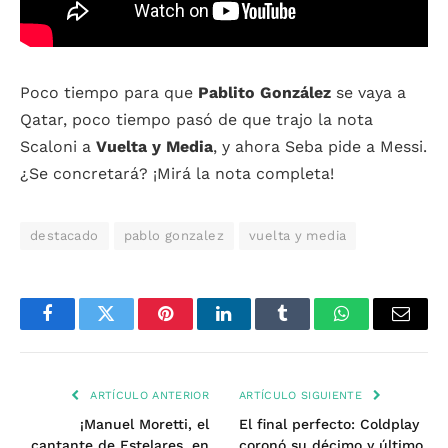
Poco tiempo para que
Pablito González
se vaya a
Qatar, poco tiempo pasó de que trajo la nota
Scaloni a
Vuelta y Media
, y ahora Seba pide a Messi.
¿Se concretará? ¡Mirá la nota completa!
destacado
pablo gonzalez
vuelta y media
Facebook
Twitter
Pinterest
LinkedIn
Tumblr
WhatsApp
Email
ARTÍCULO ANTERIOR
ARTÍCULO SIGUIENTE
¡Manuel Moretti, el
El final perfecto: Coldplay
cantante de Estelares, en
coronó su décimo y último