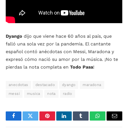
Dyango
dijo que viene hace 60 años al país, que
falló una sola vez por la pandemia. El cantante
español contó anécdotas con Messi, Maradona y
expresó cómo nació su amor por la música. ¡No te
pierdas la nota completa en
Todo Pasa
!
anecdotas
destacado
dyango
maradona
messi
musica
nota
radio
Facebook
Twitter
Pinterest
LinkedIn
Tumblr
WhatsApp
Email