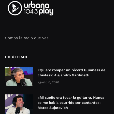
Somos la radio que ves
Seo Google Maps
COFIPOT.COM
LO ÚLTIMO
«Quiero romper un récord Guinness de
chistes»: Alejandro Gardinetti
agosto 6, 2026
«Mi sueño era tocar la guitarra. Nunca
se me había ocurrido ser cantante»:
Mateo Sujatovich