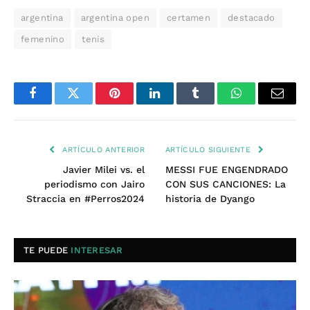
argentina
argentina open
certamen
destacado
femenino
tenis
Facebook
Twitter
Pinterest
LinkedIn
Tumblr
WhatsApp
Email
ARTÍCULO ANTERIOR
ARTÍCULO SIGUIENTE
Javier Milei vs. el
MESSI FUE ENGENDRADO
periodismo con Jairo
CON SUS CANCIONES: La
Straccia en #Perros2024
historia de Dyango
TE PUEDE
INTERESAR