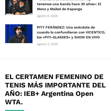
tenemos una banda hace 30 años»: El
Mono y Maikel de Kapanga
agosto 5, 2026
PITY FERÁNDEZ: Una anécdota de
cuando lo confundieron con VICENTICO,
los «PITI-GLASSES» y SHOW EN VIVO
agosto 4, 2026
EL CERTAMEN FEMENINO DE
TENIS MÁS IMPORTANTE DEL
AÑO: IEB+ Argentina Open
WTA.